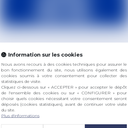
MONDE RURAL
besoins spécifiques du secteur agricole et rural
 d'adaptation aux problèmes spécifiques à ces a
Information sur les cookies
Nous avons recours à des cookies techniques pour assurer le
bon fonctionnement du site, nous utilisons également des
cookies soumis à votre consentement pour collecter des
Emploi agricole,
statistiques de visite.
Cliquez ci-dessous sur « ACCEPTER » pour accepter le dépôt
l’emploi sa
de l'ensemble des cookies ou sur « CONFIGURER » pour
l’hébergeme
 particulière dans le
choisir quels cookies nécessitant votre consentement seront
les groupe
s de l’implication de
déposés (cookies statistiques), avant de continuer votre visite
l’emploi d
ection régionale de
du site.
l’emploi tr
it Rural, dont il est
Plus d'informations
la protecti
st une association qui
la main d’œ