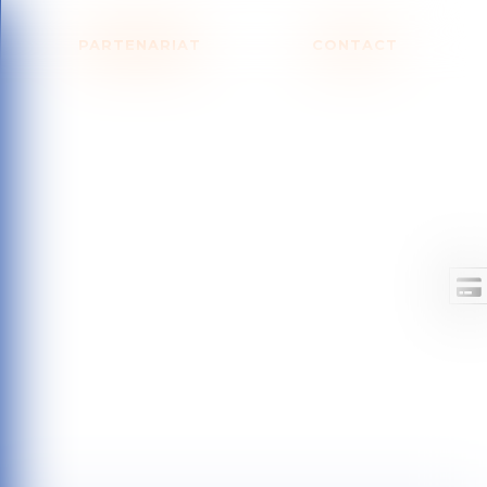
PARTENARIAT
CONTACT