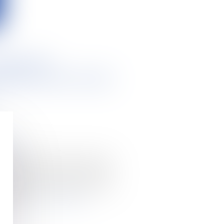
ricole :
cadrement et de
com
 d’exploitation se¬ront en
e. Soit un total de 160 000
s, d’après la MSA. C’est une
de fermes à reprendre vont
 années...
Lire la suite