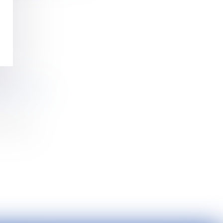
NT ET DE
a retra...