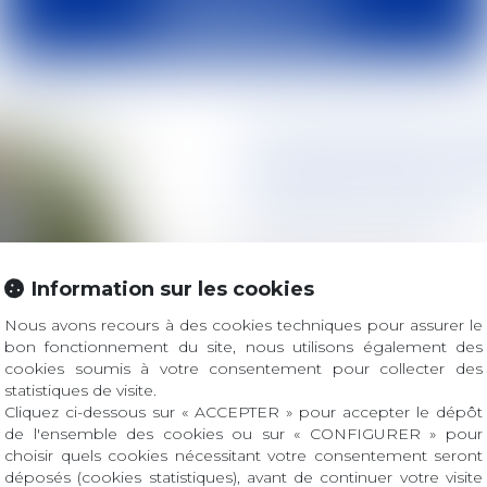
Transmission ag
nécessité d'en
mise en avant
Publié le :
17/04/2019
Information sur les cookies
Droit rural
Source :
www.pleinchamp.
Nous avons recours à des cookies techniques pour assurer le
D’ici 2026, 30 % des chefs
bon fonctionnement du site, nous utilisons également des
âge de partir à la retrait
cookies soumis à votre consentement pour collecter des
exploitants de 55 ans et plu
statistiques de visite.
certitude : les annonces 
Cliquez ci-dessous sur « ACCEPTER » pour accepter le dépôt
de l'ensemble des cookies ou sur « CONFIGURER » pour
fleurir dans les prochaines
choisir quels cookies nécessitant votre consentement seront
déposés (cookies statistiques), avant de continuer votre visite