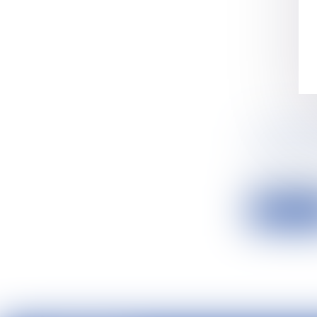
TRANSMI
MISE EN
Droit rural
D’ici 2026, 
Lire la su