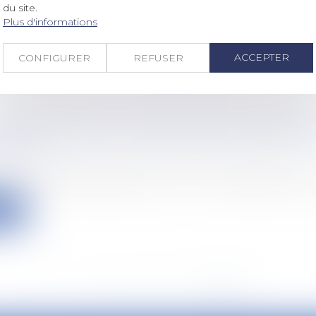
du site.
Plus d'informations
ACCEPTER
CONFIGURER
REFUSER
SSION AGRICOLE : NÉCESSITÉ D'ENCADREME
 AVANT
30 % des chefs d’exploitation se¬ront en âge de partir à l
ite
<<
<
...
13
14
15
16
17
18
19
>
>>