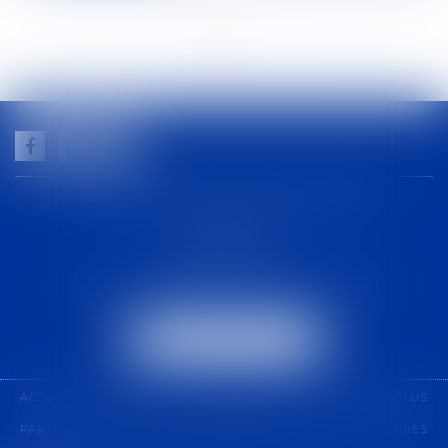
<<
<
1
2
3
4
5
6
7
...
>
>>
GUILHEM NOGAREDE AVOCAT
1 rue racine
30000 NÎMES
Tél :
04 48 21 56 64
-
Fax :
04 48 06 04 98
NOUS LOCALISER
ACCUEIL
CABINET
COMPÉTENCES
ÉQUIPE
ACTUS
PARTENARIAT
CONTACT
PAIEMENT EN LIGNE
HONORAIRES