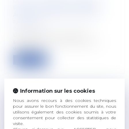
DROIT DE REPRISE EN MATIÈRE
RURALE : L’EXIGENCE D’UN OBJET
AGRICOLE POUR LES SOCIÉTÉS
FAMILIALES
Droit rural
Une société civile immobilière,
propriétaire d’un domaine agricole
donné à ba...
Lire la suite
Information sur les cookies
DES PRÉCISIONS BIENVENUES POUR
Nous avons recours à des cookies techniques
LES TRANSMISSIONS À TITRE GRATUIT
pour assurer le bon fonctionnement du site, nous
DE BIENS RURAUX LOUÉS À LONG
utilisons également des cookies soumis à votre
consentement pour collecter des statistiques de
TERME
visite.
Droit rural