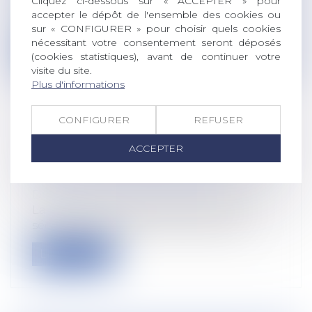
Cliquez ci-dessous sur « ACCEPTER » pour
L’article 793 bis du CGI prévoit une
accepter le dépôt de l'ensemble des cookies ou
exonération partielle de DMTG des biens...
sur « CONFIGURER » pour choisir quels cookies
nécessitant votre consentement seront déposés
Lire la suite
(cookies statistiques), avant de continuer votre
visite du site.
Plus d'informations
CONFIGURER
REFUSER
SOCIÉTÉS AGRICOLES : DE NOUVELLES
ACCEPTER
ACTIVITÉS POSSIBLES ET UN DROIT À
L’ESSAI AVANT DE S’ASSOCIER
Droit rural
La loi pour la souveraineté alimentaire
sécurise juridiquement l’exercice d’u...
Lire la suite