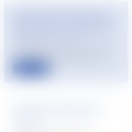
PROROGATION JUSQU’EN 2027 DU
CRÉDIT D’IMPÔT POUR DÉPENSES DE
REMPLACEMENT POUR CONGÉ DES
EXPLOITANTS AGRICOLES
Droit rural
L’article 67 de la loi de finances pour 2025
proroge jusqu’au 31 décembre 202...
Lire la suite
DROIT DE RÉTROCESSION : TOUT
CANDIDAT PEUT CONTESTER LA
DÉCISION !
Droit rural