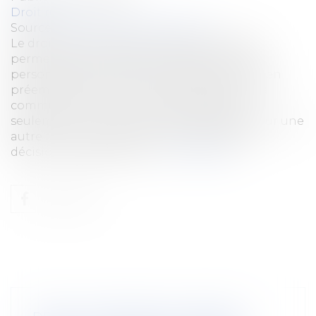
Droit rural
Source :
www.lemag-juridique.com
Le droit de rétrocession est une procédure
permettant à l’ancien propriétaire (ou à la
personne ayant l’intention d’acquérir un bien
préempté), de racheter le bien acquis par la
commune. En outre, ce rachat est admis
seulement si la commune utilise le bien pour une
autre raison que celle mentionnée dans la
décision de préemption...
Lire la suite