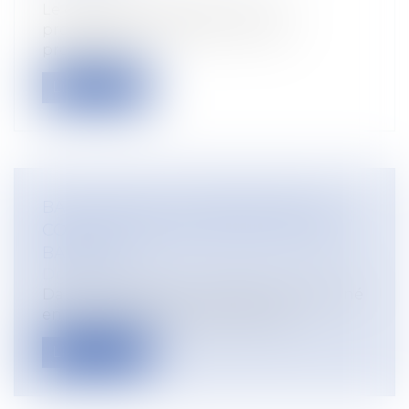
Le droit de rétrocession est une
procédure permettant à l’ancien
propriétaire...
Lire la suite
BAUX RURAUX : CONTESTATION DU
CONGÉ ET MISE EN CAUSE DU SEUL
BAILLEUR
Droit rural
Dans cette affaire, un bailleur avait donné
en location diverses parcelles ag...
Lire la suite