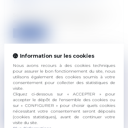
TRAVAIL
Droit du travail - Salariés
Selon l'article L 451-1 du Code de sécurité
sociale, aucune action en réparat...
Lire la suite
Information sur les cookies
Nous avons recours à des cookies techniques
LICENCIEMENT POUR INAPTITUDE :
pour assurer le bon fonctionnement du site, nous
utilisons également des cookies soumis à votre
QUELLES INDEMNITÉS POUR LE
consentement pour collecter des statistiques de
SALARIÉ ?
visite.
Droit du travail - Salariés
Cliquez ci-dessous sur « ACCEPTER » pour
Lorsqu’un salarié est licencié pour
accepter le dépôt de l'ensemble des cookies ou
inaptitude et défaut de reclassement, les...
sur « CONFIGURER » pour choisir quels cookies
nécessitant votre consentement seront déposés
Lire la suite
(cookies statistiques), avant de continuer votre
visite du site.