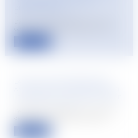
LORS D’UN RECRUTEMENT ET
DISCRIMINATION
Droit du travail - Salariés
Dans un litige porté devant la Cour de
cassation le 6 septembre dernier, une...
Lire la suite
LA MISE À PIED CONSERVATOIRE
ANNULÉE DOIT ÊTRE PAYÉE MÊME SI
LE SALARIÉ ÉTAIT EN ARRÊT MALADIE
Droit du travail - Salariés
L’employeur est débiteur de l’intégralité
des salaires correspondant à la pér...
Lire la suite