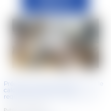
Précisions jurisprudentielles sur le
calcul de l'indemnité de
requalification d'un CDD en CDI
Publié le :
22/02/2023