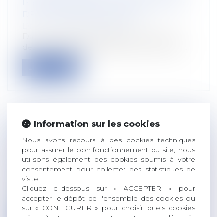
PROFESSIONNELLE DANS LE VISEUR
DE LA COUR DES COMPTES
Droit du travail - Salariés
Dans un rapport présenté hier, la Cour
des comptes propose plusieurs pistes d...
Lire la suite
Information sur les cookies
RETENUES INDUES SUR LE SALAIRE
Nous avons recours à des cookies techniques
DU SALARIÉ ET DISCRIMINATION
pour assurer le bon fonctionnement du site, nous
SYNDICALE
utilisons également des cookies soumis à votre
Droit du travail - Salariés
consentement pour collecter des statistiques de
En matière de preuve d’une
visite.
discrimination dans le contentieux
Cliquez ci-dessous sur « ACCEPTER » pour
accepter le dépôt de l'ensemble des cookies ou
prud’homal, le...
sur « CONFIGURER » pour choisir quels cookies