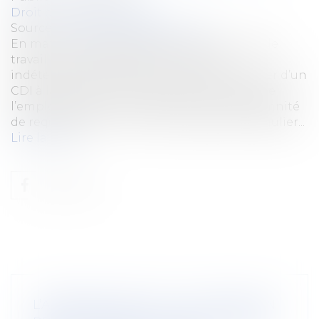
Droit du travail - Salariés
Source :
www.lemag-juridique.com
En matière de requalification d’un contrat de
travail à durée déterminée en durée
indéterminée, le salarié est réputé bénéficier d’un
CDI à la date de son embauche, de sorte que
l’employeur est tenu de lui verser une indemnité
de requalification si le CDD est qualifié irrégulier...
Lire la suite
L’APPRENTISSAGE ET LA FORMATION