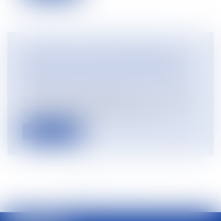
PRÉCISIONS JURISPRUDENTIELLES
SUR LE CALCUL DE L'INDEMNITÉ DE
REQUALIFICATION D'UN CDD EN CDI
Droit du travail - Salariés
En matière de requalification d’un contrat
de travail à durée déterminée en d...
Lire la suite
<<
<
1
2
3
4
5
6
7
...
>
>>