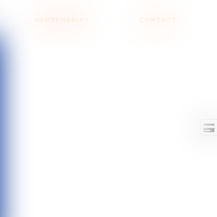
PARTENARIAT
CONTACT