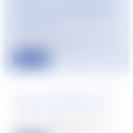
L'ARRÊTÉ DU 24 FÉVRIER 2026 FIXANT
LES MONTANTS UNITAIRES DES AIDES
COUPLÉES VÉGÉTALES POUR LA
CAMPAGNE 2025
Droit rural
L’arrêté du 5 juin 2026 modifie l’arrêté du 11
mars 2026 afin de fixer, pour...
Lire la suite
RUPTURE CONVENTIONNELLE : CE QUI
CHANGE AU 1ER SEPTEMBRE 2026
Droit du travail - Salariés
/
Relation
individuelles au travail
À partir du 1er septembre 2026, les salariés
qui partiront dans le cadre d’un...