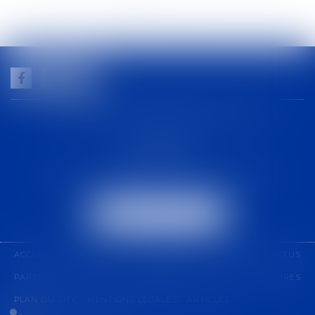
<<
<
1
2
3
4
5
6
7
...
>
>>
GUILHEM NOGAREDE AVOCAT
1 rue racine
30000 NÎMES
Tél :
04 48 21 56 64
-
Fax :
04 48 06 04 98
NOUS LOCALISER
ACCUEIL
CABINET
COMPÉTENCES
ÉQUIPE
ACTUS
PARTENARIAT
CONTACT
PAIEMENT EN LIGNE
HONORAIRES
PLAN DU SITE
MENTIONS LÉGALES
ARTICLES