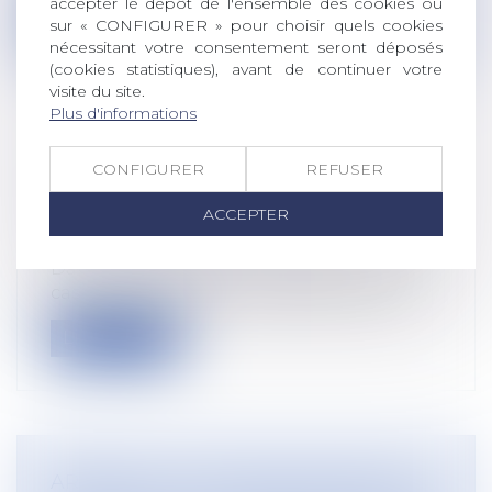
accepter le dépôt de l'ensemble des cookies ou
Lire la suite
sur « CONFIGURER » pour choisir quels cookies
nécessitant votre consentement seront déposés
(cookies statistiques), avant de continuer votre
visite du site.
Plus d'informations
TRAVAILLEURS DÉTACHÉS : FRAUDE
CONFIGURER
REFUSER
SOCIALE SANCTIONNÉE
ACCEPTER
Droit du travail - Salariés
/
Droit de la
protection sociale
Dans un arrêt du 27 mai 2026, la Cour de
cassation confirme la condamnation d...
Lire la suite
ARRÊTÉ DU 5 JUIN 2026 MODIFIANT