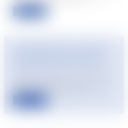
Lire la suite
UN EMPLOYEUR PEUT-IL LICENCIER
UNE SALARIÉE QUI NE LUI A PAS
INDIQUÉ QU'ELLE ÉTAIT ENCEINTE ?
Droit du travail - Employeurs
/
Droit de la
protection sociale
Dans un arrêt rendu le 3 juin 2026, la Cour
de cassation se prononce sur le c...
Lire la suite