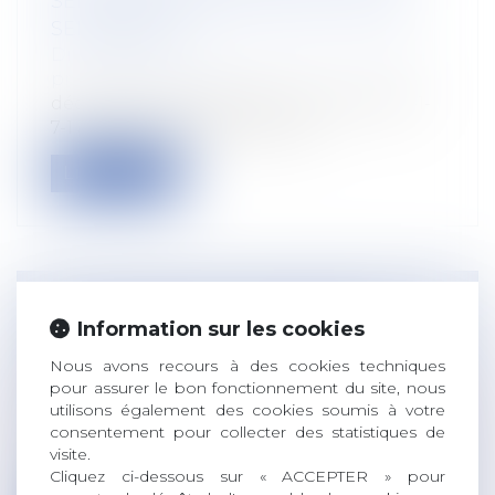
SERA PLAFONNÉE À PARTIR DU 1ER
SEPTEMBRE
Droit du travail - Employeurs
/
Droit de la
protection sociale
décret du 12 juin 2026 crée l’article R.162-1-
7-1 au code de la sécurité soci...
Lire la suite
ÉLECTIONS CSE : LES LIMITES DE
Information sur les cookies
L’OBLIGATION DE LOYAUTÉ DE
Nous avons recours à des cookies techniques
L’EMPLOYEUR
pour assurer le bon fonctionnement du site, nous
Droit du travail - Employeurs
/
Relation
utilisons également des cookies soumis à votre
collectives au travail
consentement pour collecter des statistiques de
Par un arrêt du 10 juin 2026, la chambre
visite.
sociale de la Cour de cassation appo...
Cliquez ci-dessous sur « ACCEPTER » pour