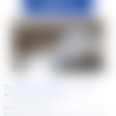
Travailleurs détachés : fraude
sociale sanctionnée
Publié le :
24/06/2026
Droit du travail - Salariés
/
Droit de la protection