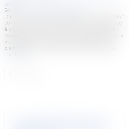
sociale
Source :
www.lemag-juridique.com
Dans un arrêt du 27 mai 2026, la Cour de cassation
confirme la condamnation d’une société de mise
à disposition de main-d’œuvre ayant organisé
pendant plusieurs années un système frauduleux
de détachement de travailleurs étrangers afin
d’échapper aux cotisations sociales françaises....
Lire la suite
LA DURÉE DES ARRÊTS DE TRAVAIL