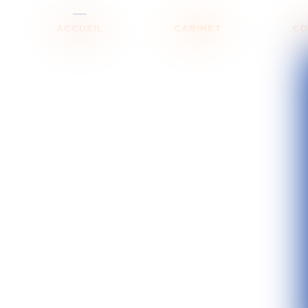
ACCUEIL
CABINET
CO