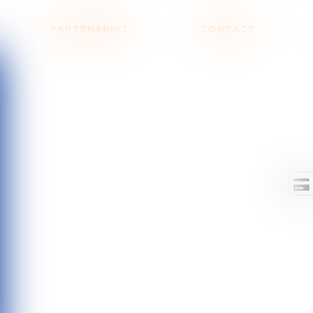
PARTENARIAT
CONTACT