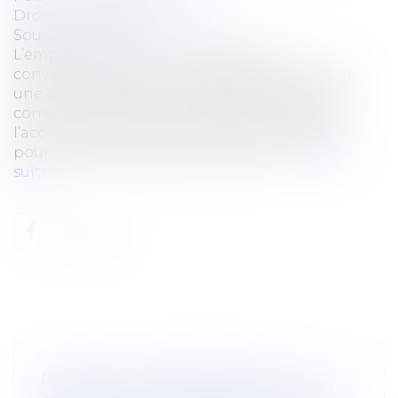
Droit du travail - Employeurs
Source :
www.efl.fr
L’employeur concluant une rupture
conventionnelle avec un salarié doit lui verser
une indemnité au moins égale à l’indemnité
conventionnelle de licenciement, même si
l’accord collectif renvoie à l’indemnité légale
pour certains motifs de licenciement...
Lire la
suite
RETRAITE COMPLÉMENTAIRE : LES