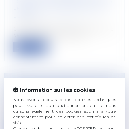
COTISATIONS NE DEVRONT PLUS ÊTRE
VERSÉES À L’AGIRC/ARRCO MAIS À
L’URSSAF
Droit du travail - Employeurs
C'est officiellement afin de simplifier la vie
des entreprises que les pouvoi...
Lire la suite
TOURISME À LA FERME : LA VOGUE
Information sur les cookies
DES SÉJOURS FERMIERS
Droit rural
Nous avons recours à des cookies techniques
Comme en 2020, les Français vont
pour assurer le bon fonctionnement du site, nous
utilisons également des cookies soumis à votre
privilégier cet été des destinations moins
consentement pour collecter des statistiques de
u...
visite.
Cliquez ci-dessous sur « ACCEPTER » pour