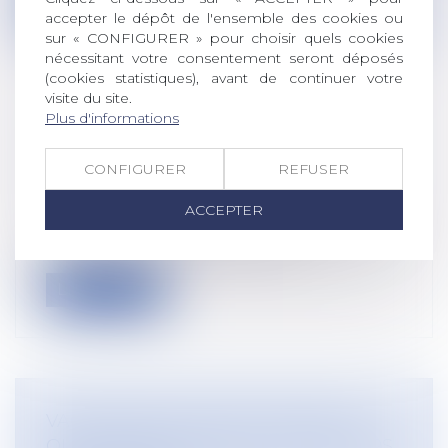
Lire la suite
accepter le dépôt de l'ensemble des cookies ou
sur « CONFIGURER » pour choisir quels cookies
nécessitant votre consentement seront déposés
(cookies statistiques), avant de continuer votre
visite du site.
Plus d'informations
URSSAF : POINT SUR LES ÉCHÉANCES
DES MOIS DE JUILLET ET AOÛT
CONFIGURER
REFUSER
Droit du travail - Employeurs
/
Droit de la
protection sociale
ACCEPTER
Dans deux publications spéciales Covid-19
des 2 et 5 juillet, l'Urssaf a anno...
Lire la suite
VACCINATION, PORT DU MASQUE,
QUELS SONT LES DROITS ET DEVOIRS