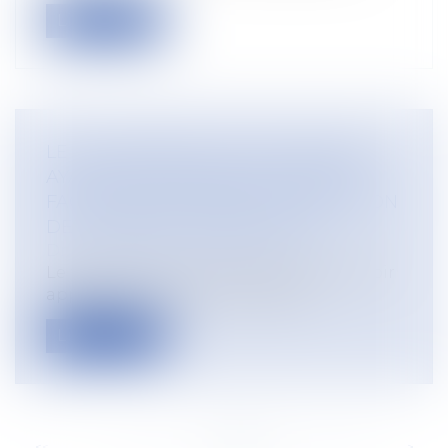
Lire la suite
LE LICENCIEMENT D’UNE SALARIÉE
AYANT AIMÉ CERTAINS CONTENUS
FACEBOOK ENTRAÎNE UNE VIOLATION
DE LA LIBERTÉ D’EXPRESSION
Droit du travail - Salariés
Le fait de licencier une salariée pour avoir
appuyé sur le bouton J’aime sur...
Lire la suite
<<
<
...
141
142
143
144
145
146
147
...
>