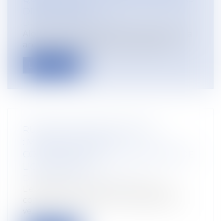
DES SALARIÉS ?
Droit du travail - Salariés
Alors que le président de la République a
annoncé de nouvelles mesures pour l...
Lire la suite
RUPTURE CONVENTIONNELLE
: MONTANT LÉGAL OU
CONVENTIONNEL DE L'INDEMNITÉ DE
LICENCIEMENT ?
Droit du travail - Employeurs
L’employeur concluant une rupture
conventionnelle avec un salarié doit lui
ve...