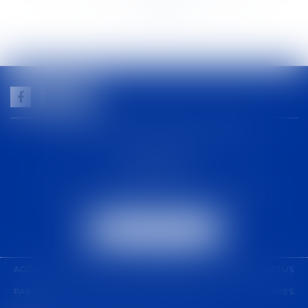
>>
GUILHEM NOGAREDE AVOCAT
1 rue racine
30000 NÎMES
Tél :
04 48 21 56 64
-
Fax :
04 48 06 04 98
NOUS LOCALISER
ACCUEIL
CABINET
COMPÉTENCES
ÉQUIPE
ACTUS
PARTENARIAT
CONTACT
PAIEMENT EN LIGNE
HONORAIRES