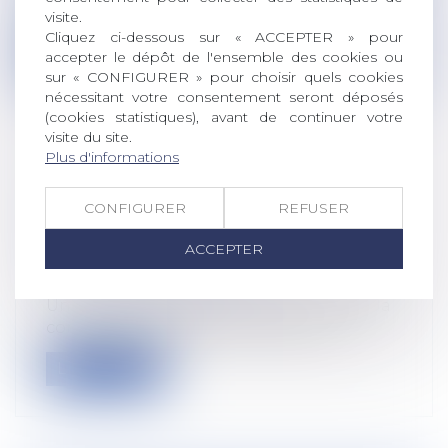
doit notamment préciser l’adress...
visite.
Cliquez ci-dessous sur « ACCEPTER » pour
Lire la suite
accepter le dépôt de l'ensemble des cookies ou
sur « CONFIGURER » pour choisir quels cookies
nécessitant votre consentement seront déposés
(cookies statistiques), avant de continuer votre
visite du site.
Plus d'informations
RUPTURE CONVENTIONNELLE :
CONFIGURER
REFUSER
L'INDEMNITÉ EST DUE AUX AYANTS
DROIT DU SALARIÉ DÉCÉDÉ APRÈS
ACCEPTER
L'HOMOLOGATION
Droit du travail - Salariés
Une fois le délai de rétractation écoulé, la
convention de rupture convention...
Lire la suite