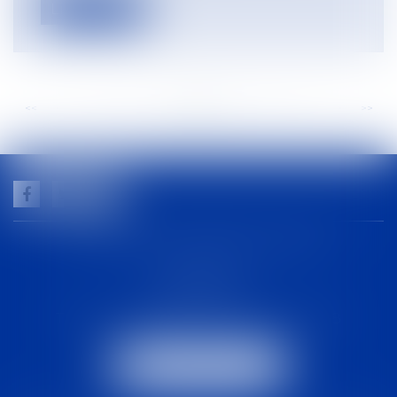
Lire la suite
<<
<
...
115
116
117
118
119
120
121
...
>
>>
GUILHEM NOGAREDE AVOCAT
1 rue racine
30000 NÎMES
Tél :
04 48 21 56 64
-
Fax :
04 48 06 04 98
NOUS LOCALISER