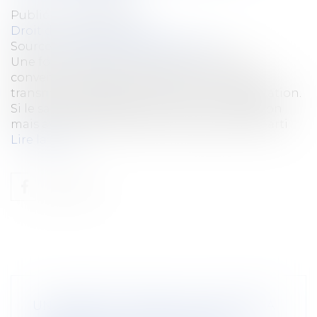
Publié le :
24/05/2022
Droit du travail - Salariés
Source :
www.editions-legislatives.fr
Une fois le délai de rétractation écoulé, la
convention de rupture conventionnelle est
transmise à l'administration pour homologation.
Si le salarié décède après cette homologation
mais avant la date de rupture fixée par les parti
Lire la suite
UN ARRÊT DE TRAVAIL EN SOUTIEN À