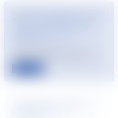
COMMENT RÉMUNÉRER LE TEMPS DE
TRAJET D'UN REPRÉSENTANT DU
PERSONNEL QUI SE REND À UNE
RÉUNION ORGANISÉE PAR
L'EMPLOYEUR ?
Droit du travail - Employeurs
Le temps de trajet pris en dehors de
l'horaire normal de travail par un repré...
Lire la suite
LES STAGIAIRES DE LA FORMATION
PROFESSIONNELLE MIEUX
RÉMUNÉRÉS