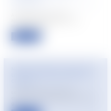
Droit du travail - Employeurs
/
Droit de la
protection sociale
À compter du 1er mai 2021, la
rémunération des chômeurs non
indemnisés qui so...
Lire la suite
NORMES IMPOSÉES À L'EMPLOYEUR :
LE CSE DOIT QUAND MÊME ÊTRE
CONSULTÉ
Droit du travail - Employeurs
Lorsqu'il est question de droit à
consultation ponctuelle du CSE, il est en
g...