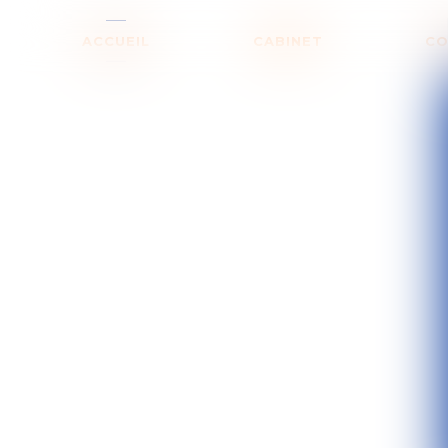
ACCUEIL
CABINET
CO