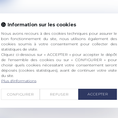
Information sur les cookies
IEMENT POUR CONCURRENCE DÉLOYALE :
Nous avons recours à des cookies techniques pour assurer le
 PAS DE FAUTE
bon fonctionnement du site, nous utilisons également des
vail - Salariés
/
Relation individuelles au travail
cookies soumis à votre consentement pour collecter des
 de licenciement disciplinaire, il appartient à l’e
statistiques de visite.
Cliquez ci-dessous sur « ACCEPTER » pour accepter le dépôt
de l'ensemble des cookies ou sur « CONFIGURER » pour
ite
choisir quels cookies nécessitant votre consentement seront
déposés (cookies statistiques), avant de continuer votre visite
du site.
Plus d'informations
ACCEPTER
CONFIGURER
REFUSER
MALADIE LONGUE DURÉE : COMMEN
E DU SALARIÉ EN ARRÊT DE TRAVAIL ?
avail - Employeurs
/
Responsabilité accident du travail
ladie longue durée est une période d’inexécution te