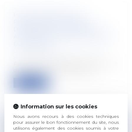
POINT DE DÉPART DE LA
PRESCRIPTION EN MATIÈRE
D’INDEMNITÉ DE CONGÉS PAYÉS :
APPLICATION DU DROIT DE L’UNION
EUROPÉENNE
Droit du travail - Salariés
/
Droit de la
protection sociale
Par un arrêt du 13 septembre 2023, la Cour
de cassation s’est intéressée au p...
Lire la suite
Information sur les cookies
Nous avons recours à des cookies techniques
LE BUDGET AGRICOLE 2024
pour assurer le bon fonctionnement du site, nous
utilisons également des cookies soumis à votre
DÉPASSERA LES 7 MILLIARDS