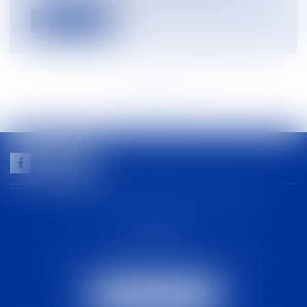
Lire la suite
<<
<
...
77
78
79
80
81
82
83
...
>
>>
GUILHEM NOGAREDE AVOCAT
1 rue racine
30000 NÎMES
Tél :
04 48 21 56 64
-
Fax :
04 48 06 04 98
NOUS LOCALISER