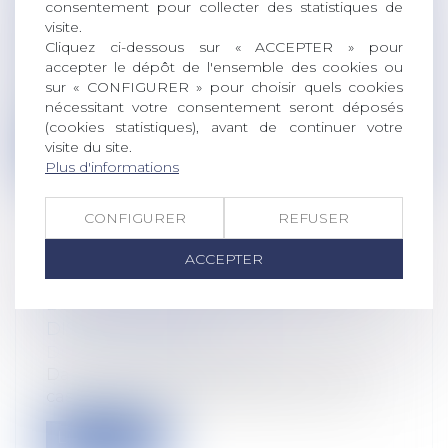
consentement pour collecter des statistiques de
D'EUROS POUR ACCÉLÉRER LA
visite.
TRANSITION
Cliquez ci-dessous sur « ACCEPTER » pour
Droit rural
accepter le dépôt de l'ensemble des cookies ou
En augmentant le budget agricole 2024
sur « CONFIGURER » pour choisir quels cookies
de 1 milliard d’euros par rapport à 202...
nécessitant votre consentement seront déposés
(cookies statistiques), avant de continuer votre
visite du site.
Lire la suite
Plus d'informations
CONFIGURER
REFUSER
ACCEPTER
REFUS DE COMMUNIQUER SON ÂGE
LORS D’UN RECRUTEMENT ET
DISCRIMINATION
Droit du travail - Salariés
Dans un litige porté devant la Cour de
cassation le 6 septembre dernier, une...
Lire la suite