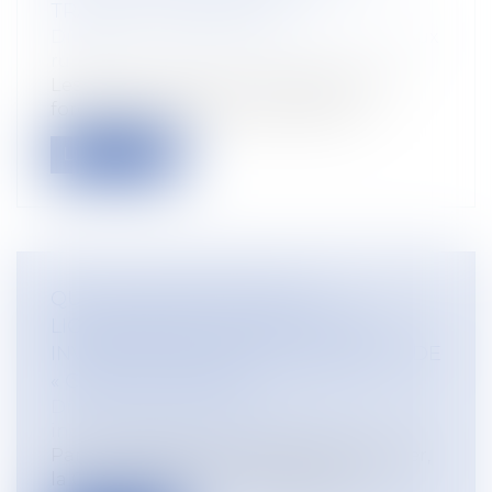
TRAVAUX FORESTIERS
Droit rural
/
Cession d'exploitation et baux
ruraux
Les travaux sylvicoles et d’exploitation
forestière réalisés au profit d’expl...
Lire la suite
QUELLE VALIDITÉ POUR LE
LICENCIEMENT FONDÉ SUR UNE
INVESTIGATION PAR UN DISPOSITIF DE
« CLIENT MYSTÈRE » ?
Droit du travail - Salariés
/
Relation
individuelles au travail
Par une décision du 6 septembre dernier,
la Cour de cassation a rappelé au vi...