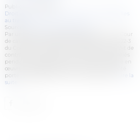
Publié le :
25/09/2023
Droit du travail - Salariés
/
Relation individuelles
au travail
Source :
www.lemag-juridique.com
Par une décision du 6 septembre dernier, la Cour
de cassation a rappelé au visa de l'article L 1222-3
du Code du travail, que si l'employeur a le droit de
contrôler et de surveiller l'activité de ses salariés
pendant le temps de travail, il ne peut mettre en
œuvre un dispositif de contrôle qui n'a pas été
porté préalablement à leur connaissance...
Lire la
suite