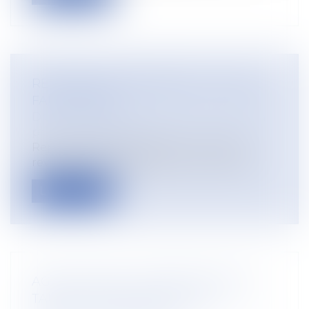
RÉFORME DES RETRAITES : CE QU'IL
FAUT SAVOIR
Droit du travail - Employeurs
/
Droit de la
protection sociale
Report de l'âge de départ à la retraite,
revalorisation des pensions minimale...
Lire la suite
AGRICULTEURS : PROROGATION DU
TAUX DE TVA À 10 % SUR VOS