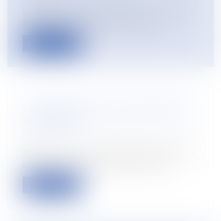
Droit du travail - Salariés
Les propos racistes et sexistes d'un salarié
protégé visant systématiquement...
Lire la suite
LA FIN DU BAIL RURAL DÉCIDÉE PAR
LE PRENEUR
Droit rural
/
Cession d'exploitation et baux
ruraux
Bailleur et preneur (fermier) peuvent d’un
commun accord mettre fin au bail r...
Lire la suite