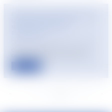
PROJET DE LOI DE FINANCEMENT DE
LA SÉCURITÉ SOCIALE : LES
NOUVEAUTÉS POUR LES
EMPLOYEURS
Droit du travail - Employeurs
/
Droit de la
protection sociale
Contrôle Urssaf, arrêts de travail liés au
Covid-19 et subrogation des indemn...
Lire la suite
<<
<
...
104
105
106
107
108
109
110
...
>
>>