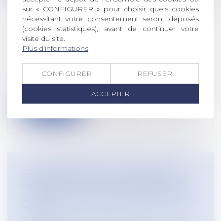
sur « CONFIGURER » pour choisir quels cookies
nécessitant votre consentement seront déposés
(cookies statistiques), avant de continuer votre
visite du site.
PUBLICATION DU DÉCRET SUR LES
Plus d'informations
LANCEURS D'ALERTE
Droit du travail - Employeurs
CONFIGURER
REFUSER
Le décret n° 2022-1284 du 3 octobre 2022
relatif aux lanceurs d’alerte a été...
ACCEPTER
Lire la suite
SALARIÉ PROTÉGÉ : DES PROPOS
RACISTES ET SEXISTES RÉCURRENTS
JUSTIFIENT SON LICENCIEMENT POUR
FAUTE