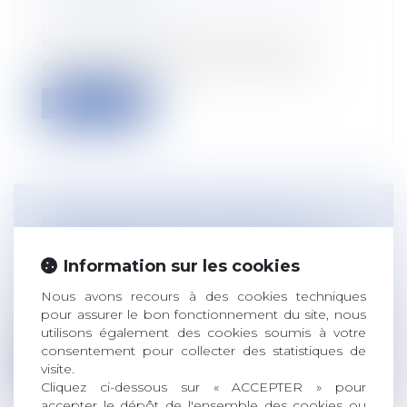
Droit du travail - Employeurs
/
Droit de la
protection sociale
Selon l’article R. 133-3 du Code de la
sécurité sociale, dans sa rédaction ap...
Lire la suite
PROPOSITION DE LOI VISANT À
RENFORCER LA PROTECTION DES
Information sur les cookies
CHEMINS RURAUX
Droit rural
Nous avons recours à des cookies techniques
Initialement déposée au Sénat le
pour assurer le bon fonctionnement du site, nous
16 janvier 2014, la proposition de loi visan...
utilisons également des cookies soumis à votre
consentement pour collecter des statistiques de
Lire la suite
visite.
Cliquez ci-dessous sur « ACCEPTER » pour
accepter le dépôt de l'ensemble des cookies ou