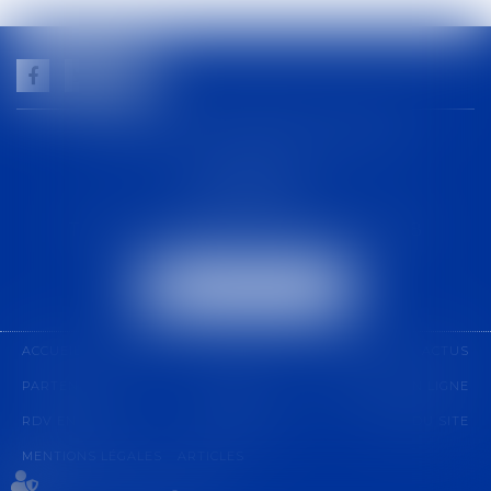
GUILHEM NOGAREDE AVOCAT
1 rue racine
30000 NÎMES
Tél :
04 48 21 56 64
-
Fax :
04 48 06 04 98
NOUS LOCALISER
ACCUEIL
CABINET
COMPÉTENCES
ÉQUIPE
ACTUS
PARTENARIAT
CONTACT
PAIEMENT EN LIGNE
RDV EN LIGNE
HONORAIRES
PLAN DU SITE
MENTIONS LÉGALES
ARTICLES