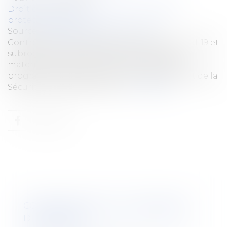
Droit du travail - Employeurs
/
Droit de la
protection sociale
Source :
cabinet-rs.expert-infos.com
Contrôle Urssaf, arrêts de travail liés au Covid-19 et
subrogation des indemnités journalières
maternité et paternité sont notamment au
programme du projet de loi de financement de la
Sécurité sociale pour 2023...
Lire la suite
CONTESTATION DE LA CONTRAINTE
DE L’URSSAF