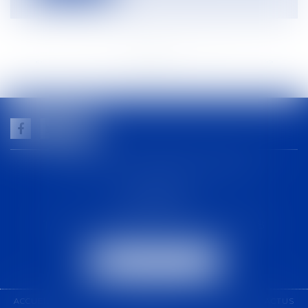
<<
<
...
7
8
9
10
11
12
13
...
>
>>
GUILHEM NOGAREDE AVOCAT
1 rue racine
30000 NÎMES
Tél :
04 48 21 56 64
-
Fax :
04 48 06 04 98
NOUS LOCALISER
ACCUEIL
CABINET
COMPÉTENCES
ÉQUIPE
ACTUS