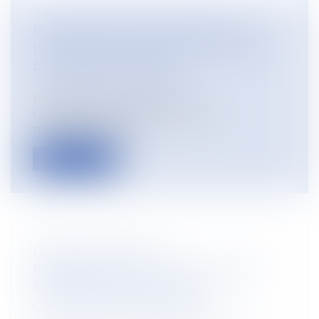
RUPTURE CONVENTIONNELLE ET
LICENCIEMENT : QUELLE INDEMNITÉ
EST DUE AU SALARIÉ ?
Droit du travail - Salariés
La signature d’une rupture
conventionnelle avec un salarié
n’empêche pas son...
Lire la suite
UBER ÉCHAPPE À LA
REQUALIFICATION : PAS DE LIEN DE
SUBORDINATION POUR LE
CHAUFFEUR INDÉPENDANT