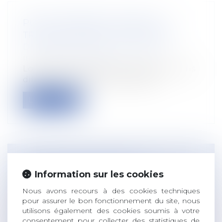
PUIS-JE PORTER UN SHORT AU
TRAVAIL PENDANT LA CANICULE ?
Droit du travail - Salariés
/
Relation
individuelles au travail
Lorsque les températures dépassent sans
difficulté les 30°, il est temps de s...
Lire la suite
DERMATOSE NODULAIRE
Information sur les cookies
CONTAGIEUSE BOVINE (DNC) : LES
ACTEURS DU SANITAIRE
Nous avons recours à des cookies techniques
pour assurer le bon fonctionnement du site, nous
APPROUVENT LA STRATÉGIE DE
utilisons également des cookies soumis à votre
LUTTE CONTRE LA DNC
consentement pour collecter des statistiques de