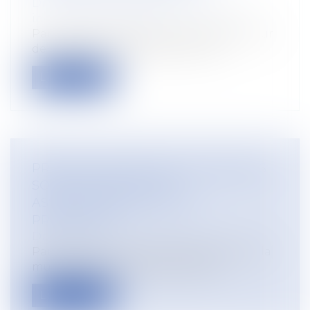
Droit du travail - Employeurs
/
Relation
individuelles au travail
Par un arrêt rendu le 9 juillet 2025, la Cour
de cassation confirme qu’un cha...
Lire la suite
PRISE EN CHARGE DES COTISATIONS
SOCIALES PAR LA MSA :
ASSOUPLISSEMENT DE LA
PROCÉDURE
Droit rural
Parmi ses actions sociales et sanitaires, la
mutualité sociale agricole (MSA)...
Lire la suite