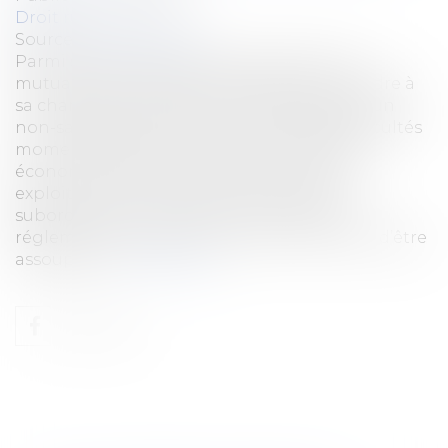
Droit rural
Source :
www.weblex.fr
Parmi ses actions sociales et sanitaires, la
mutualité sociale agricole (MSA) peut prendre à
sa charge les cotisations sociales dues par un
non-salarié agricole qui rencontre des difficultés
momentanées, sous réserve de la viabilité
économique de son entreprise ou de son
exploitation. Cette prise en charge est
subordonnée au respect d’une procédure
réglementée, dont les conditions viennent d’être
assouplies...
Lire la suite