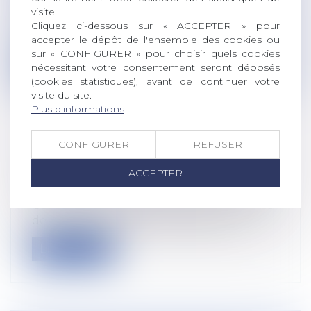
Droit rural
/
Alimentation et animaux
visite.
Après l’apparition en Savoie, le 29 juin et
Cliquez ci-dessous sur « ACCEPTER » pour
pour la première fois en France,...
accepter le dépôt de l'ensemble des cookies ou
sur « CONFIGURER » pour choisir quels cookies
Lire la suite
nécessitant votre consentement seront déposés
(cookies statistiques), avant de continuer votre
visite du site.
Plus d'informations
CONFIGURER
REFUSER
LOI DUPLOMP AGRICULTURE
PESTICIDES BASSINES 11 AOÛT 2025
ACCEPTER
Droit rural
Cette loi entend répondre aux demandes
de filières agricoles. Des disposition...
Lire la suite