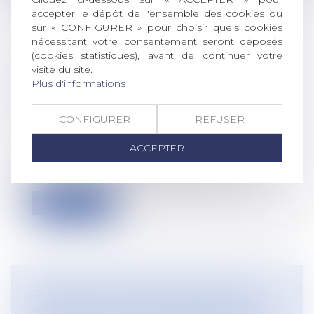
accepter le dépôt de l'ensemble des cookies ou
sur « CONFIGURER » pour choisir quels cookies
nécessitant votre consentement seront déposés
(cookies statistiques), avant de continuer votre
LES COTISATIONS DUES À LA CIPAV
visite du site.
SONT DÉSORMAIS
Plus d'informations
PROPORTIONNELLES AU REVENU
D’ACTIVITÉ
CONFIGURER
REFUSER
Droit du travail - Employeurs
/
Droit de la
protection sociale
ACCEPTER
Un décret modifie les régimes de retraite
complémentaire et d’invalidité-décè...
Lire la suite
PRÉCISIONS JURISPRUDENTIELLES
SUR LE CALCUL DE L'INDEMNITÉ DE