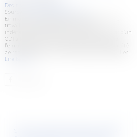
Droit du travail - Salariés
Source :
www.lemag-juridique.com
En matière de requalification d’un contrat de
travail à durée déterminée en durée
indéterminée, le salarié est réputé bénéficier d’un
CDI à la date de son embauche, de sorte que
l’employeur est tenu de lui verser une indemnité
de requalification si le CDD est qualifié irrégulier...
Lire la suite
SI C’EST UN ABUS DE DROIT, L’URSSAF