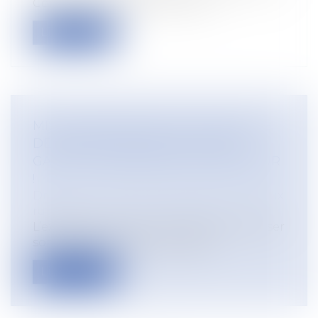
Constitution de 1958, l’exécutif...
Lire la suite
MISE À DISPOSITION D’UNE SOCIÉTÉ
DE TERRES AGRICOLES LOUÉES :
GARE À L’INFORMATION DU BAILLEUR
!
Droit rural
/
Cession d'exploitation et baux
ruraux
L’exploitant agricole qui s’abstient d’aviser
son bailleur de la mise à dispo...
Lire la suite