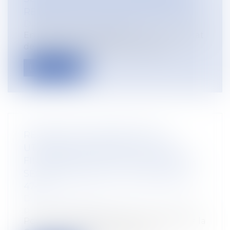
REQUALIFICATION D'UN CDD EN CDI
Droit du travail - Salariés
En matière de requalification d’un contrat
de travail à durée déterminée en d...
Lire la suite
RÉFORME DES RETRAITES EN
UTILISANT UN PROJET DE LOI DE
FINANCEMENT RECTIFICATIVE DE LA
SÉCURITÉ SOCIALE : VOUS AVEZ DIT
47-1 ?
Droit du travail - Employeurs
/
Droit de la
protection sociale
Pour la première fois depuis le début de la