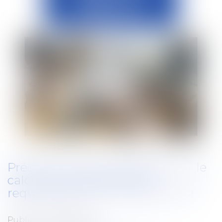
Précisions jurisprudentielles sur le
calcul de l'indemnité de
requalification d'un CDD en CDI
Publié le :
22/02/2023