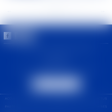
<<
<
...
95
96
97
98
99
100
101
...
>
>>
GUILHEM NOGAREDE AVOCAT
1 rue racine
30000 NÎMES
Tél :
04 48 21 56 64
-
Fax :
04 48 06 04 98
NOUS LOCALISER
ACCUEIL
CABINET
COMPÉTENCES
ÉQUIPE
ACTUS
PARTENARIAT
CONTACT
PAIEMENT EN LIGNE
HONORAIRES