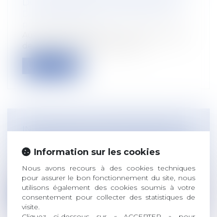
DOIT RESPECTER LA PROCÉDURE
Droit du travail - Employeurs
/
Droit de la
protection sociale
Aux termes de l’article L. 243-7-2 du Code
de la sécurité sociale, afin d’en...
Lire la suite
INDEX D'ÉGALITÉ PROFESSIONNELLE
À PUBLIER AVANT LE 1ER MARS 2023
Information sur les cookies
Droit du travail - Employeurs
D’ici le 1er mars 2023, toutes les
Nous avons recours à des cookies techniques
entreprises de 50 salariés et plus devront...
pour assurer le bon fonctionnement du site, nous
utilisons également des cookies soumis à votre
Lire la suite
consentement pour collecter des statistiques de
visite.
Cliquez ci-dessous sur « ACCEPTER » pour