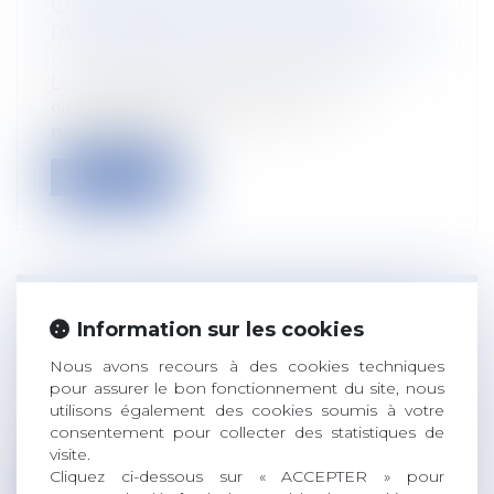
CIRCULAIRE ENTEND RÉFORMER LA
RESPONSABILITÉ DES PRODUCTEURS
Droit rural
/
Alimentation et animaux
Le projet de loi pour une économie
circulaire devrait apporter de
nombreuses...
Lire la suite
LE SORT DE L'ÉPARGNE SALARIALE
Information sur les cookies
LORS DE LA RUPTURE DU CONTRAT
Nous avons recours à des cookies techniques
DE TRAVAIL
pour assurer le bon fonctionnement du site, nous
Droit du travail - Salariés
utilisons également des cookies soumis à votre
Je quitte mon entreprise : que devient
consentement pour collecter des statistiques de
mon épargne salariale ? : L'épargne sa...
visite.
Cliquez ci-dessous sur « ACCEPTER » pour