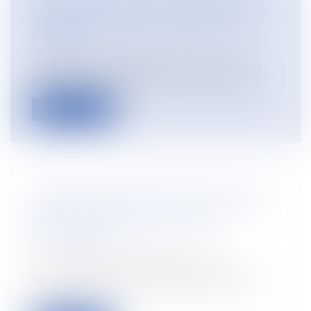
UN CHANGEMENT DE RÉSIDENCE
IMPOSÉ
Droit du travail - Employeurs
Dans certaines situations, vous devez
prendre en charge les frais qu'expose v...
Lire la suite
PREMIÈRE DÉCISION EN MATIÈRE DE
RUPTURE CONVENTIONNELLE
COLLECTIVE
Droit du travail - Salariés
La Cour administrative d'appel de
Versailles est la première à se prononcer
s...