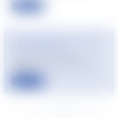
Lire la suite
FORFAITS JOURS ET TEMPS PARTIEL
SONT INCOMPATIBLES
Droit du travail - Employeurs
Un salarié ayant conclu avec son
employeur une convention de forfait
annuel d...
Lire la suite
<<
<
...
200
201
202
203
204
205
206
...
>