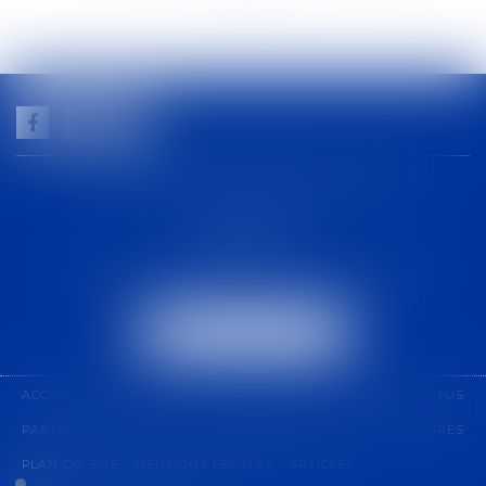
>>
GUILHEM NOGAREDE AVOCAT
1 rue racine
30000 NÎMES
Tél :
04 48 21 56 64
-
Fax :
04 48 06 04 98
NOUS LOCALISER
ACCUEIL
CABINET
COMPÉTENCES
ÉQUIPE
ACTUS
PARTENARIAT
CONTACT
PAIEMENT EN LIGNE
HONORAIRES
PLAN DU SITE
MENTIONS LÉGALES
ARTICLES