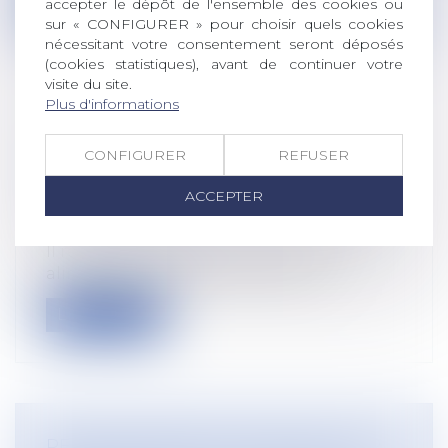
Lire la suite
accepter le dépôt de l'ensemble des cookies ou
sur « CONFIGURER » pour choisir quels cookies
nécessitant votre consentement seront déposés
(cookies statistiques), avant de continuer votre
visite du site.
Plus d'informations
PRÉCISION EN MATIÈRE D'ACCORD
CONFIGURER
REFUSER
TACITE ET ANNULATION D'UN
REDRESSEMENT
ACCEPTER
Droit du travail - Employeurs
/
Droit de la
protection sociale
Il résulte de l'article R. 243-59, dernier
alinéa, du Code de la sécurité soc...
Lire la suite
REMBOURSEMENT DES FRAIS POUR