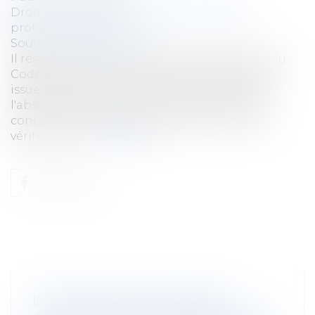
Droit du travail - Employeurs
/
Droit de la
protection sociale
Source :
www.lextenso.fr
Il résulte de l'article R. 243-59, dernier alinéa, du
Code de la sécurité sociale, dans sa rédaction
issue du décret n° 99-434 du 28 mai 1999, que
l'absence d'observations vaut accord tacite
concernant les pratiques ayant donné lieu à
vérification...
Lire la suite
LE PROJET DE LOI ÉCONOMIE