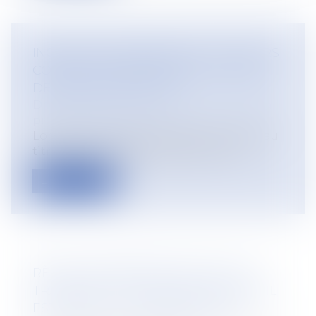
INCAPACITÉ PERMANENTE : RECOURS
CONTRE LA DÉCISION DE LA CAISSE
DE SÉCURITÉ SOCIALE
Droit du travail - Employeurs
/
Droit de la
protection sociale
Lorsqu’une victime est prise en charge au
titre d’une maladie professionnelle...
Lire la suite
RÈGLES DIFFÉRENTES SELON SI LE
TRANSFERT DE CONTRAT DE TRAVAIL
EST LÉGAL OU CONVENTIONNEL