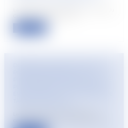
Droit du travail - Employeurs
La question de savoir si l’article L. 1226-6 du
Code du travail, tel qu’inter...
Lire la suite
DEMANDE DE RAPPEL DE SALAIRE
POUR NON RÉALISATION DE LA
PRESTATION DE TRAVAIL : LE SALARIÉ
PEUT ARGUER DU FAIT QUE SON
EMPLOYEUR NE LUI À PAS FOURNI DE
TÂCHES À EXÉCUTER
Droit du travail - Employeurs
Le salarié a droit à la rémunération
convenue dans son contrat de travail à c...