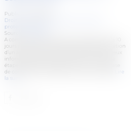
Publié le :
15/05/2019
Droit du travail - Employeurs
/
Droit de la
protection sociale
Source :
www.efl.fr
A compter du 1er décembre, l’employeur aura 10
jours pour émettre des réserves après déclaration
d’un accident du travail, les parties seront mieux
informées durant la procédure - dont chaque
étape sera enfermée dans un délai - et la phase
de consultation des dossiers sera aménagée.
Lire
la suite