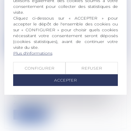
utilisons également des cookies soumis à votre
SALARIÉ PEUT CONTESTER LA VALIDÉ
consentement pour collecter des statistiques de
DE SON FORFAIT JOURS
visite.
Cliquez ci-dessous sur « ACCEPTER » pour
Droit du travail - Salariés
accepter le dépôt de l'ensemble des cookies ou
Par cette décision, la Cour de cassation
sur « CONFIGURER » pour choisir quels cookies
vient préciser pour la première fois...
nécessitant votre consentement seront déposés
(cookies statistiques), avant de continuer votre
Lire la suite
visite du site.
Plus d'informations
CONFIGURER
REFUSER
ACCEPTER
L'ESSENTIEL DE LA LOI ÉGALIM
Droit rural
/
Alimentation et animaux
Organisés du 20 juillet au 21 décembre
2017, les États généraux de l’alimenta...
Lire la suite