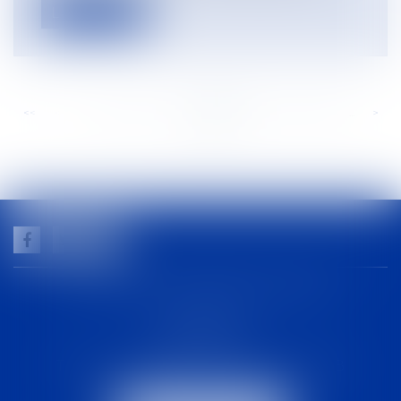
Lire la suite
<<
<
...
202
203
204
205
206
207
208
...
>
>>
GUILHEM NOGAREDE AVOCAT
1 rue racine
30000 NÎMES
Tél :
04 48 21 56 64
-
Fax :
04 48 06 04 98