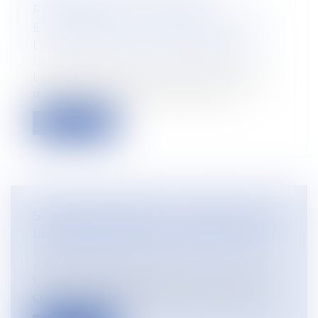
RENFORCER LA STABILITÉ
ÉCONOMIQUE ET LA COMPÉTITIVITÉ
DU SECTEUR AGROALIMENTAIRE
Droit rural
/
Alimentation et animaux
La proposition de loi vise à prolonger le
dispositif de seuil de revente à pe...
Lire la suite
SALARIÉE ENCEINTE : QUELLES SONT
LES OBLIGATIONS DE L’EMPLOYEUR ?
Droit du travail - Salariés
/
Droit de la
protection sociale
Une grossesse est toujours un moment
charnière dans la vie d’une femme. Pour...