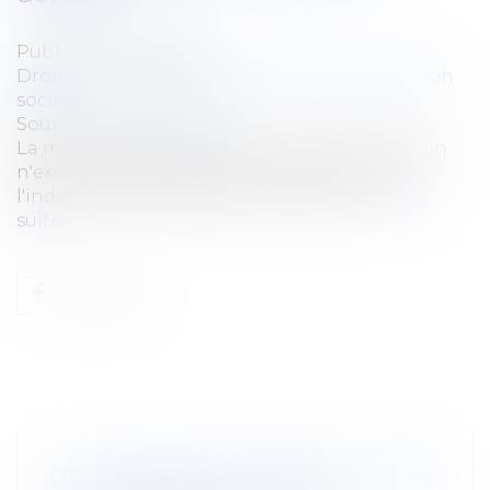
Publié le :
30/04/2025
Droit du travail - Salariés
/
Droit de la protection
sociale
Source :
www.legisocial.fr
La mise à disposition d'un véhicule de fonction
n'exonère pas l'employeur du versement de
l'indemnité d'occupation du domicile...
Lire la
suite
OIT : INCIDENCE DE L'IA SUR LA SANTÉ