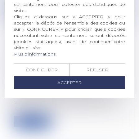
consentement pour collecter des statistiques de
Lire la suite
visite.
Cliquez ci-dessous sur « ACCEPTER » pour
accepter le dépôt de l'ensemble des cookies ou
sur « CONFIGURER » pour choisir quels cookies
nécessitant votre consentement seront déposés
(cookies statistiques), avant de continuer votre
visite du site.
REPRÉSENTANT SYNDICAL EN
Plus d'informations
ENTREPRISE : LA QPC SUR LES TPE
JUGÉE NON SÉRIEUSE PAR LA COUR
CONFIGURER
REFUSER
DE CASSATION
Droit du travail - Employeurs
/
Relation
ACCEPTER
individuelles au travail
La désignation d’un représentant de
section syndicale par un syndicat non
rep...
Lire la suite