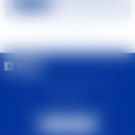
Lire la suite
<<
<
...
20
21
22
23
24
25
26
...
>
>>
GUILHEM NOGAREDE AVOCAT
1 rue racine
30000 NÎMES
Tél :
04 48 21 56 64
-
Fax :
04 48 06 04 98
NOUS LOCALISER