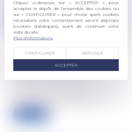
Cliquez ci-dessous sur « ACCEPTER » pour
Le preneur d’un bail rural a droit à un
accepter le dépôt de l'ensemble des cookies ou
renouvellement automatique dans les m...
sur « CONFIGURER » pour choisir quels cookies
nécessitant votre consentement seront déposés
Lire la suite
(cookies statistiques), avant de continuer votre
visite du site.
Plus d'informations
CONFIGURER
REFUSER
QUELS SONT LES AFFICHAGES
ACCEPTER
OBLIGATOIRES EN MATIÈRE
D’HYGIÈNE ET DE SÉCURITÉ ?
Droit du travail - Employeurs
/
Responsabilité accident du travail
Un certain nombre de documents relatifs
à l’hygiène et à la sécurité doivent...
Lire la suite