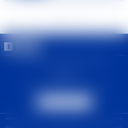
<<
<
...
51
52
53
54
55
56
57
...
>
>>
GUILHEM NOGAREDE AVOCAT
1 rue racine
30000 NÎMES
Tél :
04 48 21 56 64
-
Fax :
04 48 06 04 98
NOUS LOCALISER
ACCUEIL
CABINET
COMPÉTENCES
ÉQUIPE
ACTUS
PARTENARIAT
CONTACT
PAIEMENT EN LIGNE
HONORAIRES