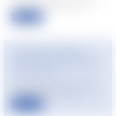
Les salariés élus aux élections législatives
bénéficient d’une suspension de...
Lire la suite
LICENCIEMENT ÉCONOMIQUE :
ILLUSTRATION DE L’OBLIGATION
LÉGALE D’INFORMATION DU SALARIÉ
PAR L’EMPLOYEUR
Droit du travail - Employeurs
/
Relation
individuelles au travail
La rupture du contrat de travail résultant
de l'acceptation par le salarié d'...
Lire la suite