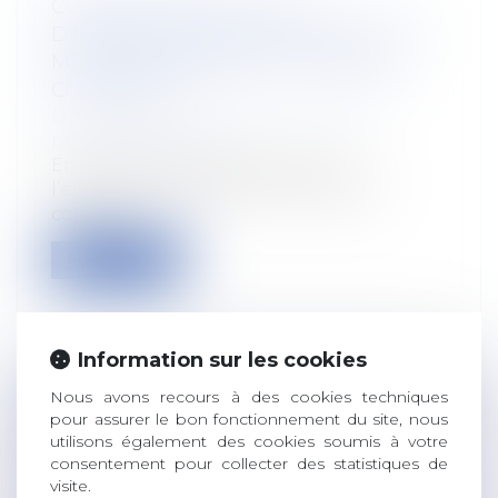
CONTESTATION DU TAUX
D’INCAPACITÉ PAR L’EMPLOYEUR ET
MENTION ERRONÉE DU TRIBUNAL
COMPÉTENT
Droit du travail - Salariés
/
Droit de la
protection sociale
En matière d’accident du travail,
l’employeur dispose de la faculté de
contes...
Lire la suite
Information sur les cookies
Nous avons recours à des cookies techniques
PRÉCISIONS SUR LE RÉGIME
pour assurer le bon fonctionnement du site, nous
DÉROGATOIRE DES BAUX DE PETITES
utilisons également des cookies soumis à votre
PARCELLES
consentement pour collecter des statistiques de
visite.
Droit rural