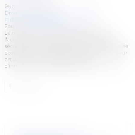
Publié le :
03/07/2024
Droit du travail - Employeurs
/
Relation
individuelles au travail
Source :
www.lemag-juridique.com
La rupture du contrat de travail résultant de
l'acceptation par le salarié d'un contrat de
sécurisation professionnelle doit avoir une cause
économique réelle et sérieuse. Aussi, l’employeur
est débiteur d’une obligation légale
d’information à l’égard du salarié...
Lire la suite