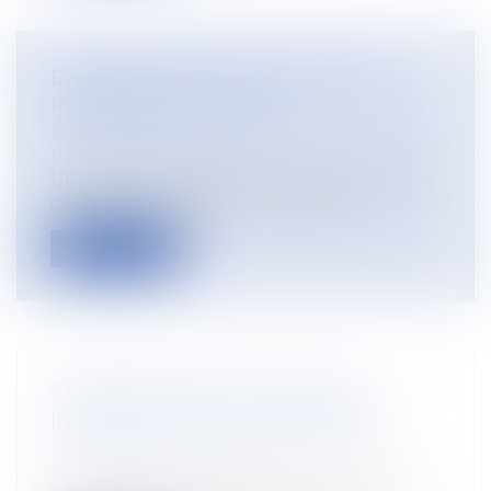
EXONÉRATION DES COTISATIONS
PATRONALES EN ZFRR
Droit du travail - Employeurs
/
Droit de la
protection sociale
Un arrêté du 19-6-2024 a publié la liste des
communes classées en zones franc...
Lire la suite
SALARIÉ ET DÉPUTÉ : QUELLES
INCIDENCES POUR L’EMPLOYEUR ?
Droit du travail - Salariés
/
Relation
individuelles au travail