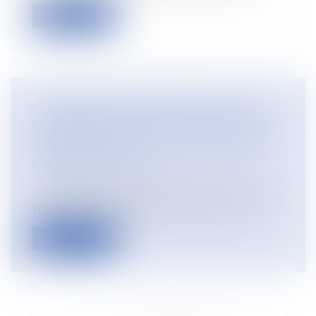
Lire la suite
CONVENTIONS COLLECTIVES : PEUT-
ON EMBAUCHER UN SALARIÉ EN CDD
SAISONNIERS DURANT 37 ANNÉES
CONSÉCUTIVES ?
Droit du travail - Employeurs
Dans certains secteurs comme l’hôtellerie,
nombre d’employeurs recourent aux...
Lire la suite