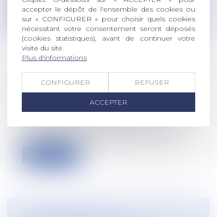
accepter le dépôt de l'ensemble des cookies ou
Lire la suite
sur « CONFIGURER » pour choisir quels cookies
nécessitant votre consentement seront déposés
(cookies statistiques), avant de continuer votre
visite du site.
Plus d'informations
L’AUTORISATION DE DÉJEUNER À SON
CONFIGURER
REFUSER
BUREAU PROLONGÉE JUSQU’EN
AVRIL
ACCEPTER
Droit du travail - Salariés
La pratique était déjà entrée dans les
habitudes des salariés depuis le début...
Lire la suite