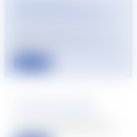
SÉCURITÉ SOCIALE ET
COMPLÉMENTAIRES DE SANTÉ :
QUELLES PISTES DE RÉFORME ?
Droit du travail - Employeurs
/
Droit de la
protection sociale
Le Haut Conseil pour l’avenir de
l’assurance-maladie (HCAAM) a remis son
rapp...
Lire la suite
ACTIONS DES COOPÉRATIVES
AGRICOLES SUR LE FONCIER
Droit rural
/
Coopératives agricoles
Les coopératives agricoles peuvent-elles
mener des opérations foncières, nota...