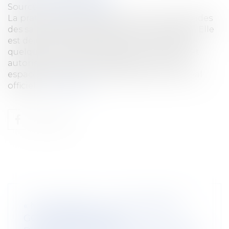
Source :
www.lemonde.fr
La pratique était déjà entrée dans les habitudes
des salariés depuis le début de la pandémie. Elle
est de nouveau officiellement prolongée de
quelques mois. Mercredi 26 janvier, un décret
autorisant les salariés à déjeuner dans les
espaces dévolus au travail est paru au Journal
officiel...
Lire la suite
« MA CANTINE », LA PLATEFORME
GOUVERNEMENTALE