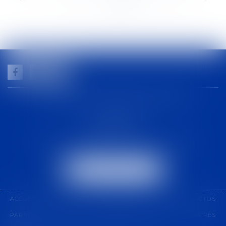
<<
<
...
125
126
127
128
129
130
131
...
>
>>
GUILHEM NOGAREDE AVOCAT
1 rue racine
30000 NÎMES
Tél :
04 48 21 56 64
-
Fax :
04 48 06 04 98
NOUS LOCALISER
ACCUEIL
CABINET
COMPÉTENCES
ÉQUIPE
ACTUS
PARTENARIAT
CONTACT
PAIEMENT EN LIGNE
HONORAIRES