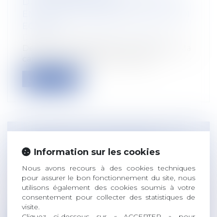
D’ACCOMPAGNEMENT VERS LA MISE
EN ŒUVRE DES OBJECTIFS DE LA LOI
EGALIM
Droit rural
/
Alimentation et animaux
Depuis février 2021, l’outil numérique « Ma
cantine » est disponible. Cette p...
Lire la suite
ENQUÊTES DE CONCURRENCE :
Information sur les cookies
L’ENTREPRISE EST RESPONSABLE DES
FAITS D’OBSTRUCTION COMMIS PAR
Nous avons recours à des cookies techniques
pour assurer le bon fonctionnement du site, nous
UN SALARIÉ
utilisons également des cookies soumis à votre
Droit du travail - Employeurs
consentement pour collecter des statistiques de
Un fait d’obstruction à une enquête de
visite.
concurrence ou à l’instruction commis...
Cliquez ci-dessous sur « ACCEPTER » pour