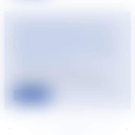
DEMANDE DE RAPPEL DE SALAIRE
POUR NON RÉALISATION DE LA
PRESTATION DE TRAVAIL : LE SALARIÉ
PEUT ARGUER DU FAIT QUE SON
EMPLOYEUR NE LUI À PAS FOURNI DE
TÂCHES À EXÉCUTER
Droit du travail - Employeurs
Le salarié a droit à la rémunération
convenue dans son contrat de travail à c...
Lire la suite
<<
<
...
202
203
204
205
206
207
208
...
>