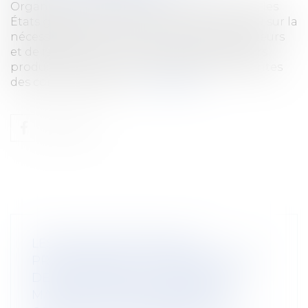
Organisés du 20 juillet au 21 décembre 2017, les
États généraux de l’alimentation ont conclu sur la
nécessité d’améliorer le revenu des agriculteurs
et de favoriser la montée en gamme de leurs
productions pour mieux répondre aux attentes
des consommateurs...
Lire la suite
LES NOUVEAUTÉS DANS LA
PROCÉDURE DE RECONNAISSANCE
DES ACCIDENTS DU TRAVAIL ET
MALADIES PROFESSIONNELLES À