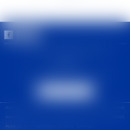
>>
GUILHEM NOGAREDE AVOCAT
1 rue racine
30000 NÎMES
Tél :
04 48 21 56 64
-
Fax :
04 48 06 04 98
NOUS LOCALISER
ACCUEIL
CABINET
COMPÉTENCES
ÉQUIPE
ACTUS
PARTENARIAT
CONTACT
PAIEMENT EN LIGNE
HONORAIRES
PLAN DU SITE
MENTIONS LÉGALES
ARTICLES