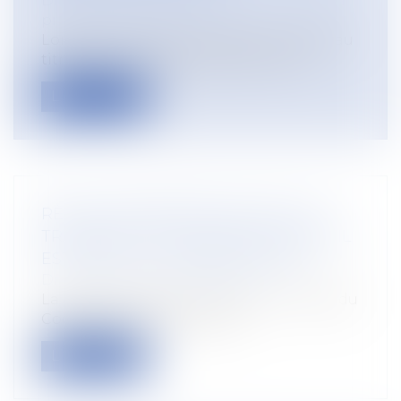
Droit du travail - Employeurs
/
Droit de la
protection sociale
Lorsqu’une victime est prise en charge au
titre d’une maladie professionnelle...
Lire la suite
RÈGLES DIFFÉRENTES SELON SI LE
TRANSFERT DE CONTRAT DE TRAVAIL
EST LÉGAL OU CONVENTIONNEL
Droit du travail - Employeurs
La question de savoir si l’article L. 1226-6 du
Code du travail, tel qu’inter...
Lire la suite