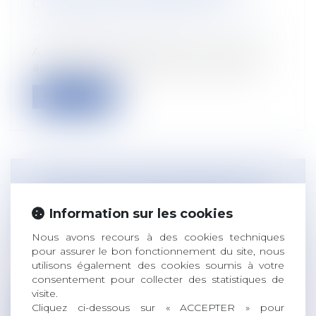
COMPTER DE DÉCEMBRE 2019
Droit du travail - Employeurs
/
Droit de la
protection sociale
A compter du 1er décembre, l’employeur
aura 10 jours pour émettre des réserve...
Lire la suite
TANT QUE L'ACTION EN RAPPEL DE
SALAIRE N'EST PAS PRESCRITE, LE
Information sur les cookies
SALARIÉ PEUT CONTESTER LA VALIDÉ
Nous avons recours à des cookies techniques
DE SON FORFAIT JOURS
pour assurer le bon fonctionnement du site, nous
Droit du travail - Salariés
utilisons également des cookies soumis à votre
Par cette décision, la Cour de cassation
consentement pour collecter des statistiques de
vient préciser pour la première fois...
visite.
Cliquez ci-dessous sur « ACCEPTER » pour