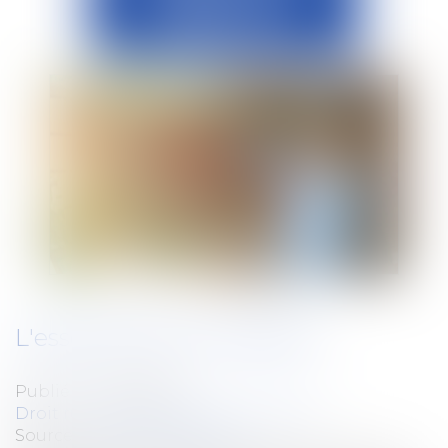
L'essentiel de la loi Égalim
Publié le :
08/05/2019
Droit rural
/
Alimentation et animaux
Source :
www.vie-publique.fr