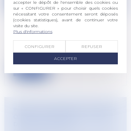
Lire la suite
accepter le dépôt de l'ensemble des cookies ou
sur « CONFIGURER » pour choisir quels cookies
nécessitant votre consentement seront déposés
(cookies statistiques), avant de continuer votre
visite du site.
Plus d'informations
L'ESSENTIEL DE LA LOI ÉGALIM
Droit rural
/
Alimentation et animaux
CONFIGURER
REFUSER
Organisés du 20 juillet au 21 décembre
ACCEPTER
2017, les États généraux de l’alimenta...
Lire la suite
INCAPACITÉ PERMANENTE : RECOURS
CONTRE LA DÉCISION DE LA CAISSE
DE SÉCURITÉ SOCIALE