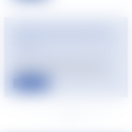
L'INDEMNITÉ D'ACTIVITÉ PARTIELLE
EST-ELLE TOUJOURS SOUMISE À CSG
ET CRDS ?
Droit du travail - Employeurs
/
Droit de la
protection sociale
La réglementation adoptée pour faire
face au coronavirus (Covid-19) dans le c...
Lire la suite
<<
<
...
175
176
177
178
179
180
181
...
>
>>