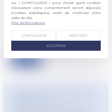
sur « CONFIGURER » pour choisir quels cookies
nécessitant votre consentement seront déposés
(cookies statistiques), avant de continuer votre
AMÉNAGEMENT FONCIER ET BAIL
visite du site.
RURAL FONT-ILS BON MÉNAGE ?
Plus d'informations
Droit rural
/
Cession d'exploitation et baux
ruraux
CONFIGURER
REFUSER
L'aménagement foncier agricole et
forestier (anciennement dénommé
ACCEPTER
« remembrem...
Lire la suite
QUEL ENVIRONNEMENT DE TRAVAIL
POST-COVID ?
Droit du travail - Salariés
Steelcase, spécialiste du mobilier de