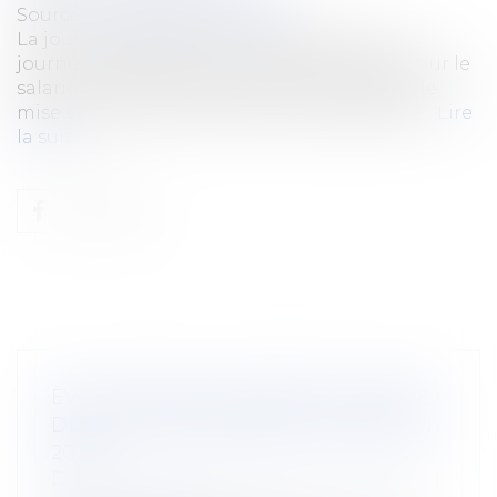
Source :
www.editions-tissot.fr
La journée de solidarité correspond à une
journée supplémentaire de travail par an pour le
salarié. Comment sont fixées les modalités de
mise en place de cette journée de solidarité...
Lire
la suite
ÉVOLUTION DE LA PRISE EN CHARGE
DE L’ACTIVITÉ PARTIELLE AU 1ER JUIN
2020
Droit du travail - Employeurs
/
Droit de la