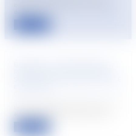
bureau et de l’aménagement d’espaces
de...
Lire la suite
BAIL RURAL : LA DÉCLARATION DE
PRÉEMPTION AVEC FACULTÉ DE SE
SUBSTITUER UNE PERSONNE MORALE
EST ILLÉGALE
Droit rural
/
Cession d'exploitation et baux
ruraux
Le droit de préemption du preneur rural
étant incessible et le preneur ne pou...
Lire la suite