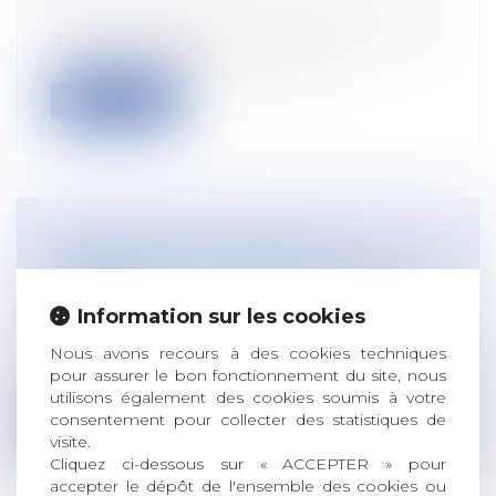
protection sociale
Depuis le début de la crise sanitaire, avec
l’activité partielle, le Gouverne...
Lire la suite
JOURNÉE DE SOLIDARITÉ ET
PENTECÔTE : UN AUTRE CHOIX EST
POSSIBLE
Information sur les cookies
Droit du travail - Employeurs
La journée de solidarité correspond à une
Nous avons recours à des cookies techniques
pour assurer le bon fonctionnement du site, nous
journée supplémentaire de travail p...
utilisons également des cookies soumis à votre
consentement pour collecter des statistiques de
Lire la suite
visite.
Cliquez ci-dessous sur « ACCEPTER » pour
accepter le dépôt de l'ensemble des cookies ou