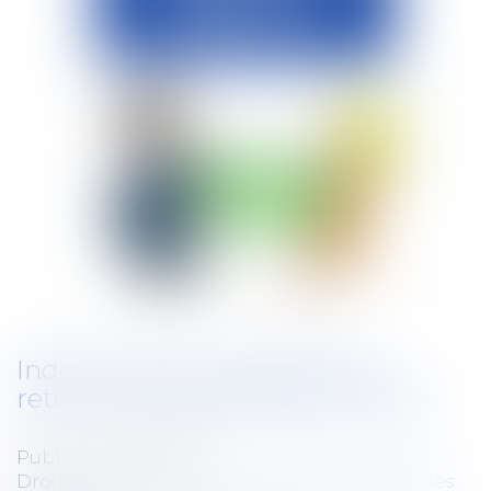
Indemnité de congé payé et
retenue des absences du salarié
Publié le :
23/09/2024
Droit du travail - Salariés
/
Relation individuelles