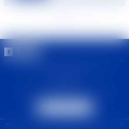
<<
<
...
43
44
45
46
47
48
49
...
>
>>
GUILHEM NOGAREDE AVOCAT
1 rue racine
30000 NÎMES
Tél :
04 48 21 56 64
-
Fax :
04 48 06 04 98
NOUS LOCALISER
ACCUEIL
CABINET
COMPÉTENCES
ÉQUIPE
ACTUS