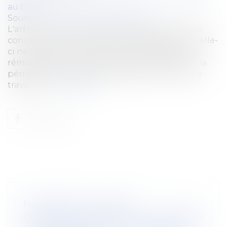
au travail
Source :
www.lemag-juridique.com
L'article L 3141-24, II, du Code du travail, précise
concernant l'indemnité de congé payé, que celle-
ci ne peut être inférieure au montant de la
rémunération qui aurait été perçue pendant la
période de congé si le salarié avait continué à
travailler...
Lire la suite
NULLITÉ DE LA CLAUSE
CONTRACTUELLE VISANT À REPORTER