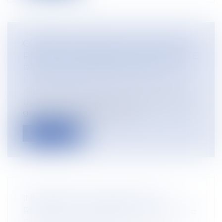
COMMENT TRAITER LE BULLETIN DE
PAIE D’UN SALARIÉ MIS À LA RETRAITE
PAR SON EMPLOYEUR EN 2024 ?
Droit du travail - Employeurs
/
Droit de la
protection sociale
Lors de la mise à la retraite d’un salarié, le
gestionnaire doit réaliser un...
Lire la suite
INDEMNITÉ DE CONGÉ PAYÉ ET
RETENUE DES ABSENCES DU SALARIÉ