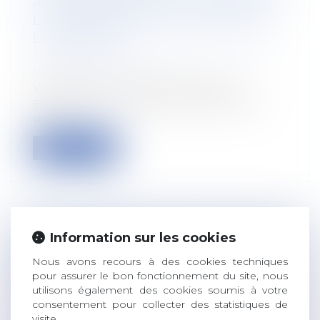
AUTOMATIQUEMENT LA CHARGE DE
LA RÉPARATION DE L'ACCIDENT SUR
L'EMPLOYEUR
Droit du travail - Employeurs
/
Droit de la
protection sociale
Victimes d’un accident alors qu'ils
effectuaient une ronde de surveillance
da...
Lire la suite
Information sur les cookies
LE TÉLÉTRAVAIL À L'ÉTRANGER SANS
AUTORISATION DE L'EMPLOYEUR
Nous avons recours à des cookies techniques
pour assurer le bon fonctionnement du site, nous
CONSTITUE UNE FAUTE GRAVE
utilisons également des cookies soumis à votre
Droit du travail - Employeurs
/
Relation
consentement pour collecter des statistiques de
individuelles au travail
visite.