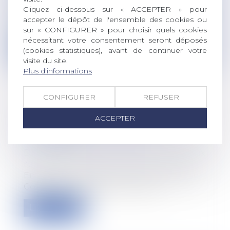
Le télétravail à l'étranger sans
Cliquez ci-dessous sur « ACCEPTER » pour
autorisation de l'employeur constitue une
accepter le dépôt de l'ensemble des cookies ou
fa...
sur « CONFIGURER » pour choisir quels cookies
nécessitant votre consentement seront déposés
Lire la suite
(cookies statistiques), avant de continuer votre
visite du site.
Plus d'informations
CONFIGURER
REFUSER
BAUX RURAUX SUCCESSIFS NON
ACCEPTER
ENREGISTRÉS : LEQUEL EST
OPPOSABLE ?
Droit rural
/
Cession d'exploitation et baux
ruraux
En application de l’ancien article 1328 du
Code civil, « les actes sous seing...
Lire la suite