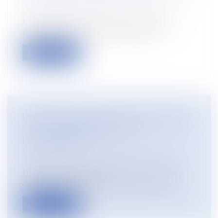
Droit du travail - Salariés
/
Relation
individuelles au travail
L'article L 3141-24, II, du Code du travail,
précise concernant l'indemnité d...
Lire la suite
REPOS COMPENSATEUR NON PRIS ET
SORT DE L’INDEMNITÉ DE
LICENCIEMENT
Droit du travail - Employeurs
/
Relation
individuelles au travail
Un litige a été porté devant la Cour de
cassation le 4 septembre dernier, dan...
Lire la suite