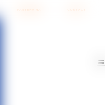
PARTENARIAT
CONTACT