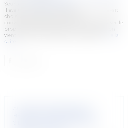
Source :
www.ouest-france.fr
Il avait loué des terres classées en bio mais avait
choisi de les exploiter de manière
conventionnelle. Après douze ans de litige avec le
propriétaire de ces terres, la Cour de cassation
vient de confirmer l’expulsion du paysan...
Lire la
suite
AUTORISATION PRÉALABLE ET
HEURES SUPPLÉMENTAIRES : LE
SILENCE DE L’EMPLOYEUR VAUT