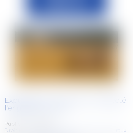
Expulsé pour ne pas avoir respecté
l'engagement bio
Publié le :
26/02/2020
Droit rural
/
Cession d'exploitation et baux ruraux