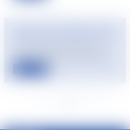
FORFAIT JOURS : COMBIEN DE JOURS
DE RTT POUR LES SALARIÉS EN 2020 ?
Droit du travail - Employeurs
Combien de jours seront travaillés en
2020 ? Combien de jours de RTT devrez-v...
Lire la suite
<<
<
...
183
184
185
186
187
188
189
...
>
>>