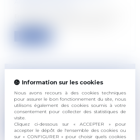
ACCORD IMPLICITE
Droit du travail - Salariés
En dépit du non-respect par le salarié de
la procédure d’autorisation préalab...
Lire la suite
INFRACTION AU REPOS DOMINICAL ET
Information sur les cookies
TRAVAIL DE NUIT : APPLICATION DE LA
LOI
Nous avons recours à des cookies techniques
pour assurer le bon fonctionnement du site, nous
Droit du travail - Employeurs
utilisons également des cookies soumis à votre
Une société et le gérant de l’un de ses
consentement pour collecter des statistiques de
établissements, exploitant un commerc...
visite.
Cliquez ci-dessous sur « ACCEPTER » pour
Lire la suite
accepter le dépôt de l'ensemble des cookies ou
sur « CONFIGURER » pour choisir quels cookies