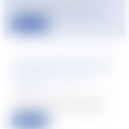
Le montant du fermage est fixé par les
parties dans le contrat de bail rural....
Lire la suite
RECOUVREMENT DES COTISATIONS ET
CONTRIBUTIONS SOCIALES : MODÈLE
DE LA CHARTE DU COTISANT
CONTRÔLÉ
Droit du travail - Employeurs
/
Droit de la
protection sociale
Publication au JO d'un arrêté fixant le
modèle de la charte du cotisant contr...
Lire la suite