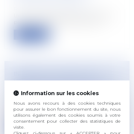
Droit du travail - Employeurs
/
Responsabilité accident du travail
Un ancien salarié a déclaré une maladie
professionnelle liée à l’amiante, pri...
Lire la suite
INDEMNITÉS JOURNALIÈRES : LE
VERSEMENT SUPPOSE LE RESPECT
DES CONTRÔLES MÉDICAUX
Information sur les cookies
Droit du travail - Salariés
/
Responsabilité
accident du travail
Nous avons recours à des cookies techniques
Un salarié a bénéficié d’indemnités
pour assurer le bon fonctionnement du site, nous
utilisons également des cookies soumis à votre
journalières au titre d’un accident du tr...
consentement pour collecter des statistiques de
visite.
Lire la suite
Cliquez ci-dessous sur « ACCEPTER » pour