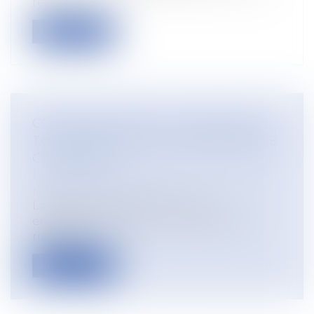
rep...
Lire la suite
COTISATIONS AT/MP : CONTESTER LE
TAUX NE SUFFIT PAS À CONTESTER LE
CLASSEMENT
Droit du travail - Employeurs
/
Droit de la
protection sociale
La décision de classement d'un
établissement dans une catégorie de
risque AT/...
Lire la suite