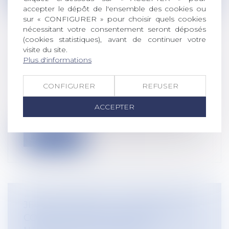
accepter le dépôt de l'ensemble des cookies ou
sur « CONFIGURER » pour choisir quels cookies
nécessitant votre consentement seront déposés
(cookies statistiques), avant de continuer votre
visite du site.
EXPLOITANTS AGRICOLES : QUAND
Plus d'informations
DEMANDER L’AIDE À L’ACHAT DE GNR
?
CONFIGURER
REFUSER
Droit rural
Les dates auxquelles les exploitants
ACCEPTER
agricoles peuvent demander l’aide de 15...
Lire la suite
JEUNES PARENTS : LA DEMANDE DE
CONGÉ SUPPLÉMENTAIRE DE