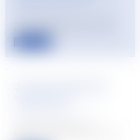
NAISSANCE EST OUVERTE
Droit du travail - Salariés
/
Droit de la
protection sociale
Le congé supplémentaire de naissance
est accessible à compter du 1er juillet...
Lire la suite
DROITS DES TRAVAILLEURS DES
PLATEFORMES : ADOPTION DES
PREMIÈRES NORMES
INTERNATIONALES
Droit du travail - Salariés
/
Relation
individuelles au travail
Réunis à Genève lors de la 114e
Conférence internationale du Travail, les