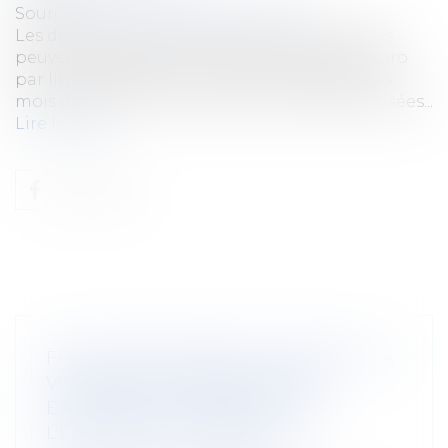
Source :
cabinet-rs.expert-infos.com
Les dates auxquelles les exploitants agricoles
peuvent demander l’aide de 15 centimes d’euro
par litre de gazole non routier (GNR) pour les
mois de mai, juin, juillet et août ont été précisées...
Lire la suite
FAUTE INEXCUSABLE ET AMIANTE : LA
VICTIME DOIT PROUVER SON
EXPOSITION AU RISQUE CHEZ
L’EMPLOYEUR POURSUIVI