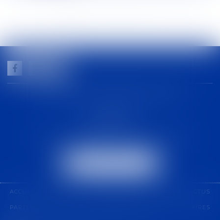
<<
<
1
2
3
4
5
6
7
...
>
>>
GUILHEM NOGAREDE AVOCAT
1 rue racine
30000 NÎMES
Tél :
04 48 21 56 64
-
Fax :
04 48 06 04 98
NOUS LOCALISER
ACCUEIL
CABINET
COMPÉTENCES
ÉQUIPE
ACTUS
PARTENARIAT
CONTACT
PAIEMENT EN LIGNE
HONORAIRES