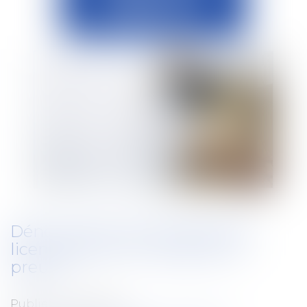
Dénonciation de harcèlement,
licenciement et charge de la
preuve
Publié le :
01/11/2023