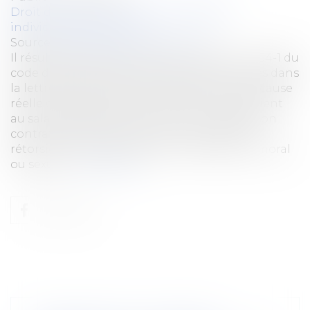
Droit du travail - Employeurs
/
Relation
individuelles au travail
Source :
www.lemag-juridique.com
Il résulte des articles L. 1152-2, L. 1152-3 et L. 1154-1 du
code du travail que lorsque les faits invoqués dans
la lettre de licenciement caractérisent une cause
réelle et sérieuse de licenciement, il appartient
au salarié de démontrer que la rupture de son
contrat de travail constitue une mesure de
rétorsion à une plainte pour harcèlement moral
ou sexuel...
Lire la suite