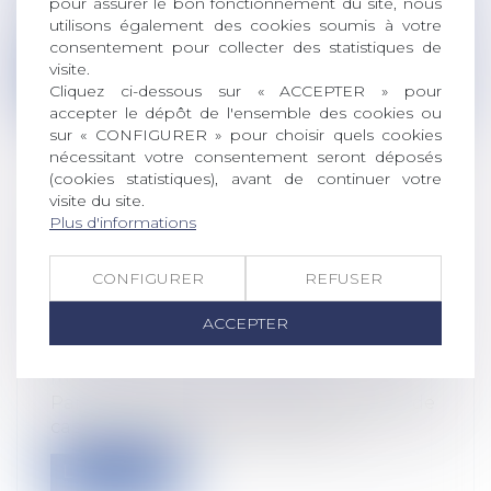
pour assurer le bon fonctionnement du site, nous
Si le droit de la responsabilité civile
utilisons également des cookies soumis à votre
réserve un régime spécifique au préju...
consentement pour collecter des statistiques de
visite.
Lire la suite
Cliquez ci-dessous sur « ACCEPTER » pour
accepter le dépôt de l'ensemble des cookies ou
sur « CONFIGURER » pour choisir quels cookies
nécessitant votre consentement seront déposés
(cookies statistiques), avant de continuer votre
visite du site.
CESSION PRÉSUMÉE PAR LA MISE À
Plus d'informations
DISPOSITION DES TERRES À UNE
SOCIÉTÉ : LE BAILLEUR PEUT RÉSILIER
CONFIGURER
REFUSER
LE BAIL RURAL SANS AVOIR À
ACCEPTER
DÉMONTRER UN PRÉJUDICE
Droit rural
/
Cession d'exploitation et baux
ruraux
Par un arrêt du 12 octobre 2023, la Cour de
cassation précise que le preneur...
Lire la suite