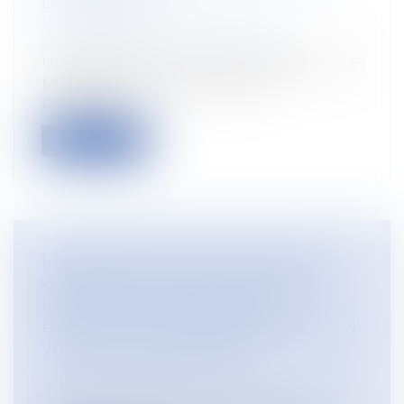
L’ENTREPRISE
Droit du travail - Employeurs
/
Responsabilité accident du travail
UN ARRÊTÉ PUBLIÉ LE 17-10-2023 A FIXÉ LE
MODÈLE DE LA DÉCLARATION
D'INTÉRÊTS...
Lire la suite
L’ALLÉGATION DE FRAUDE DANS LA
CANDIDATURE N’EXCLUT PAS LE
RESPECT DE LA PROCÉDURE
D’AUTORISATION ADMINISTRATIVE EN
VUE D’UN LICENCIEMENT
Droit du travail - Salariés
/
Relation
individuelles au travail