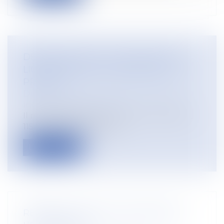
DÉNONCIATION DE HARCÈLEMENT,
LICENCIEMENT ET CHARGE DE LA
PREUVE
Droit du travail - Employeurs
/
Relation
individuelles au travail
Il résulte des articles L. 1152-2, L. 1152-3 et L.
1154-1 du code du travail...
Lire la suite
RÉFÉRENT SANTÉ ET SÉCURITÉ DE