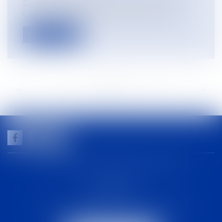
Dans une décision du 18 octobre 2023, la
Cour de cassation considère que l’em...
Lire la suite
<<
<
...
73
74
75
76
77
78
79
...
>
>>
GUILHEM NOGAREDE AVOCAT
1 rue racine
30000 NÎMES
Tél :
04 48 21 56 64
-
Fax :
04 48 06 04 98