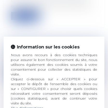
Les agriculteurs auront trois semaines
pour soumettre leurs demandes d'aides...
Lire la suite
Information sur les cookies
METTRE UN SALARIÉ À LA RETRAITE ?
Droit du travail - Employeurs
Nous avons recours à des cookies techniques
La mise à la retraite d’un salarié est très
pour assurer le bon fonctionnement du site, nous
encadrée, et vous devez en respec...
utilisons également des cookies soumis à votre
consentement pour collecter des statistiques de
Lire la suite
visite.
Cliquez ci-dessous sur « ACCEPTER » pour
accepter le dépôt de l'ensemble des cookies ou
sur « CONFIGURER » pour choisir quels cookies
nécessitant votre consentement seront déposés
(cookies statistiques), avant de continuer votre
visite du site.
DEMANDE DE CONGÉ PAYÉ : MIEUX
Plus d'informations