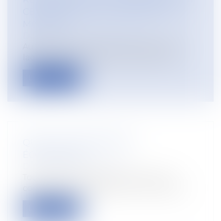
CE UN ABUS DANS L’EXERCICE DU
MANDAT ?
Droit du travail - Employeurs
Au cours d’une réunion commerciale à
laquelle participe des clients de l’entr...
Lire la suite
QUID DU LICENCIEMENT
ÉCONOMIQUE
Droit du travail - Salariés
Toute entreprise peut licencier, sous
conditions, un salarié pour motif écono...
Lire la suite