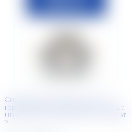
Critique de l’employeur par un
représentant du personnes : est-ce
un abus dans l’exercice du mandat
?