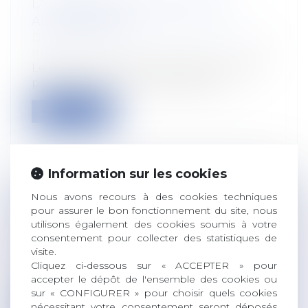
LA CESSION DU BAIL N'EST PAS
AUTOMATIQUE
Droit rural
/
Cession d'exploitation et baux
ruraux
Le principe est que toute cession de bail
par le preneur est interdite sauf s...
Lire la suite
Information sur les cookies
Nous avons recours à des cookies techniques
PAIEMENT DES COTISATIONS URSSAF
pour assurer le bon fonctionnement du site, nous
ET PORTAGE SALARIAL
utilisons également des cookies soumis à votre
Droit du travail - Employeurs
/
Droit de la
consentement pour collecter des statistiques de
protection sociale
visite.
Le tribunal de grande instance de Paris a
Cliquez ci-dessous sur « ACCEPTER » pour
accepter le dépôt de l'ensemble des cookies ou
rendu un jugement le 3 septembre 20...
sur « CONFIGURER » pour choisir quels cookies
nécessitant votre consentement seront déposés