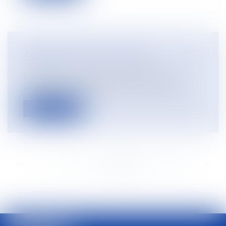
ZONE DE NON TRAITEMENT
Droit rural
L'arrêté du 29 décembre 2019 dit "znt
riverains" concerne l’emploi des pestic...
Lire la suite
<<
<
...
184
185
186
187
188
189
190
...
>
>>