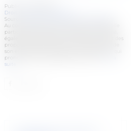
Publié le :
05/02/2020
Droit du travail - Employeurs
Source :
impact-immo-paris.monsitemedia.fr
Au cours d’une réunion commerciale à laquelle
participe des clients de l’entreprise, un salarié,
également représentant du personnel, tient des
propos critiques à l’encontre d’une décision de
son employeur. Une faute, pour l’employeur, qui
prononce un avertissement contre lui...
Lire la
suite