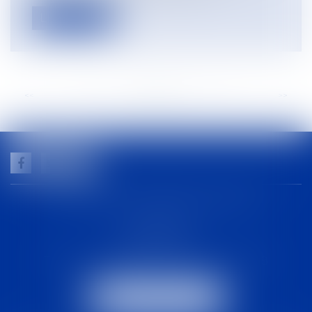
Lire la suite
<<
<
...
48
49
50
51
52
53
54
...
>
>>
GUILHEM NOGAREDE AVOCAT
1 rue racine
30000 NÎMES
Tél :
04 48 21 56 64
-
Fax :
04 48 06 04 98
NOUS LOCALISER