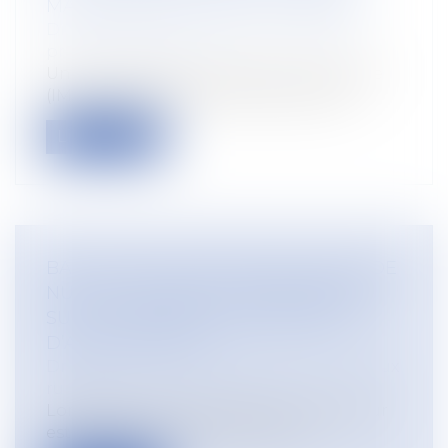
MALADIE SANS JOUR DE CARENCE
Droit du travail - Salariés
/
Droit de la
protection sociale
Une interruption médicale de grossesse
(IMG) est réalisée lorsque la poursuit...
Lire la suite
BAIL RURAL ANNULÉ POUR CAUSE DE
NULLITÉ : QUELLES CONSÉQUENCES
SUR LA DEMANDE D’INDEMNITÉS
D’AMÉLIORATION ?
Droit rural
/
Cession d'exploitation et baux
ruraux
Lorsque le bail rural prend fin, le preneur
est tenu de rendre les lieux en b...