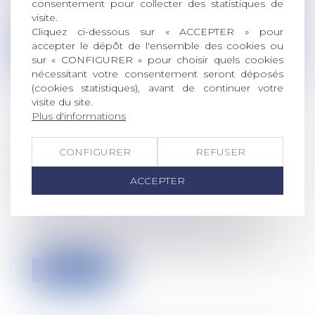
consentement pour collecter des statistiques de
Dans un litige opposant un salarié à son
visite.
employeur, une Cour d’appel avait éc...
Cliquez ci-dessous sur « ACCEPTER » pour
accepter le dépôt de l'ensemble des cookies ou
Lire la suite
sur « CONFIGURER » pour choisir quels cookies
nécessitant votre consentement seront déposés
(cookies statistiques), avant de continuer votre
visite du site.
Plus d'informations
RÉAGIR FACE À UN SALARIÉ EN
CONFIGURER
REFUSER
DÉTRESSE LIÉE À L’ALCOOL OU LA
DROGUE
ACCEPTER
Droit du travail - Employeurs
/
Responsabilité accident du travail
Être attentif aux signaux Symptômes
d’une crise : efficacité diminuée, conce...
Lire la suite