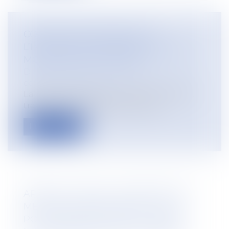
CONTRE VISITE MÉDICALE À
L’INITIATIVE DE L’EMPLOYEUR : LES
MODALITÉS SONT FIXÉES
Droit du travail - Employeurs
/
Relation
collectives au travail
La lecture de l’article L 1226-1 du Code du
travail nous enseigne que les sal...
Lire la suite
ARRÊT DE TRAVAIL -INTERRUPTION
MÉDICALE DE GROSSESSE : VOUS
POUVEZ BÉNÉFICIER D’UN ARRÊT