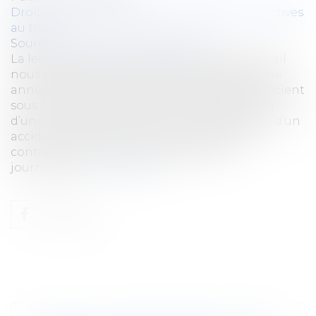
Droit du travail - Employeurs
/
Relation collectives
au travail
Source :
www.lemag-juridique.com
La lecture de l’article L 1226-1 du Code du travail
nous enseigne que les salariés justifiant d’une
année d’ancienneté dans l’entreprise, bénéficient
sous condition et s’ils sont en arrêt en raison
d’une incapacité résultant d’une maladie ou d’un
accident constaté par certificat médical et
contre-visite s'il y a lieu, d’indemnités
journalières...
Lire la suite