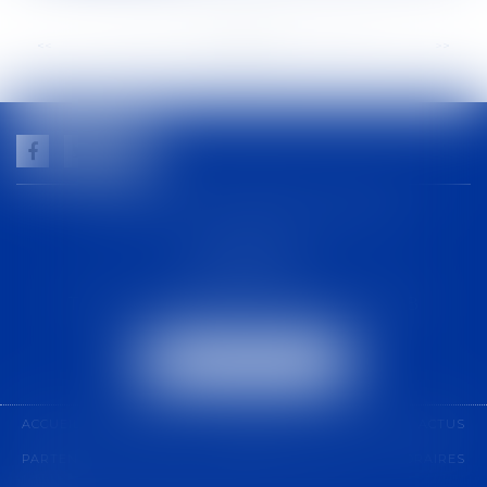
<<
<
...
80
81
82
83
84
85
86
...
>
>>
GUILHEM NOGAREDE AVOCAT
1 rue racine
30000 NÎMES
Tél :
04 48 21 56 64
-
Fax :
04 48 06 04 98
NOUS LOCALISER
ACCUEIL
CABINET
COMPÉTENCES
ÉQUIPE
ACTUS
PARTENARIAT
CONTACT
PAIEMENT EN LIGNE
HONORAIRES