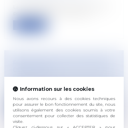
protection sociale
La durée d'affiliation à la sécurité sociale
pour bénéficier des indemnités j...
Lire la suite
RÉPÉTITION DE L'INDU EN MATIÈRE
DE BAIL RURAL
Droit rural
/
Cession d'exploitation et baux
ruraux
Information sur les cookies
La loi française prohibe de manière
générale les contrats faisant supporter a...
Nous avons recours à des cookies techniques
pour assurer le bon fonctionnement du site, nous
Lire la suite
utilisons également des cookies soumis à votre
consentement pour collecter des statistiques de
visite.
Cliquez ci-dessous sur « ACCEPTER » pour