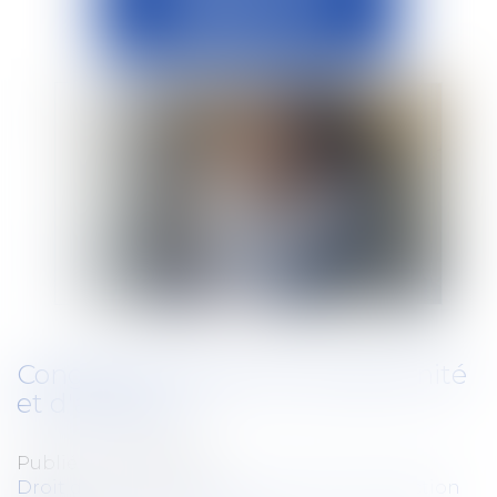
Congés de maternité, de paternité
et d'adoption
Publié le :
30/08/2023
Droit du travail - Salariés
/
Droit de la protection