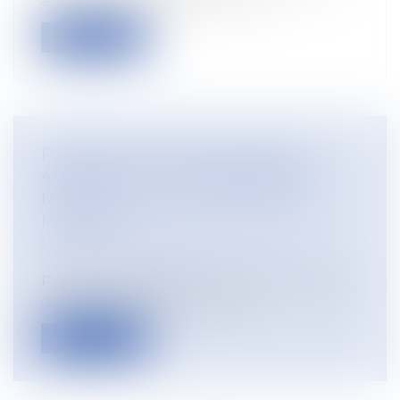
articles L.1226-2 et L.1226-4 du C...
Lire la suite
REQUALIFICATION DES FRICHES
AGRICOLES : LE GOUVERNEMENT
N’ENVISAGE PAS DE NOUVELLES
MESURES
Droit rural
/
Aménagement foncier
agricole et forestier
Pour éviter de créer des zones artisanales,
donc artificialisées, et afin de...
Lire la suite