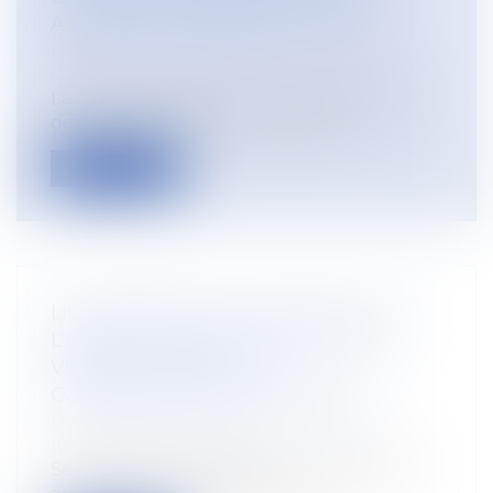
ASSURÉ DE MANIÈRE EFFECTIVE
Droit du travail - Employeurs
/
Relation
collectives au travail
La Cour de cassation a rappelé le 5 juillet
dernier que toute convention de f...
Lire la suite
LICENCIEMENT POUR INAPTITUDE :
L’EMPLOYEUR N’EST PAS TENU DE
VERSER L’INDEMNITÉ
COMPENSATRICE DE PRÉAVIS
Droit du travail - Employeurs
/
Relation
individuelles au travail
Selon la Cour de cassation, il résulte des