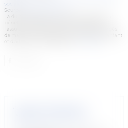
sociale
Source :
efl.businesscomm.fr
La durée d'affiliation à la sécurité sociale pour
bénéficier des indemnités journalières de
l'assurance maternité dans le cadre des congés
de maternité, de paternité et d'accueil de l'enfant
et d'adoption a été abaissée...
Lire la suite
CONGÉS DE MATERNITÉ, DE
PATERNITÉ ET D'ADOPTION
Droit du travail - Salariés
/
Droit de la