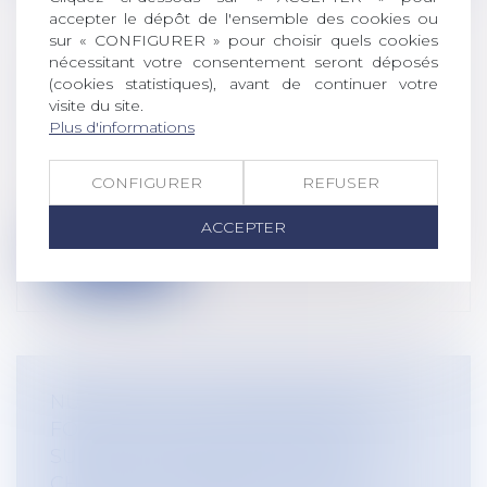
accepter le dépôt de l'ensemble des cookies ou
sur « CONFIGURER » pour choisir quels cookies
ENTRETIEN PROFESSIONNEL ET
nécessitant votre consentement seront déposés
(cookies statistiques), avant de continuer votre
DÉVALUATION PEUVENT-ILS SE TENIR
visite du site.
LE MÊME JOUR ?
Plus d'informations
Droit du travail - Employeurs
/
Relation
individuelles au travail
CONFIGURER
REFUSER
Bien que non obligatoire, les entreprises
peuvent opter pour la réalisation d...
ACCEPTER
Lire la suite
NULLITÉ DE LA CONVENTION DE
FORFAIT JOUR POUR LAQUELLE LE
SUIVI DE L’AMPLITUDE ET DE LA
CHARGE DE TRAVAIL N’EST PAS