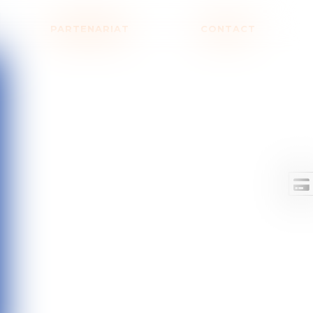
PARTENARIAT
CONTACT