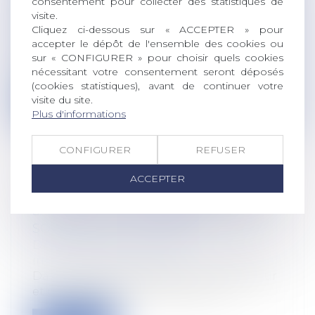
consentement pour collecter des statistiques de
LES BIENS AGRICOLES
visite.
Droit rural
/
Cession d'exploitation et baux
Cliquez ci-dessous sur « ACCEPTER » pour
ruraux
accepter le dépôt de l'ensemble des cookies ou
En application de l’article L 331-2, II, du
sur « CONFIGURER » pour choisir quels cookies
nécessitant votre consentement seront déposés
Code rural et de la pêche maritim...
(cookies statistiques), avant de continuer votre
visite du site.
Lire la suite
Plus d'informations
CONFIGURER
REFUSER
ACCEPTER
EFFETS DE L’INCARCÉRATION DU
SALARIÉ SUR LA SIGNATURE DE SON
SOLDE DE TOUT COMPTE
Droit du travail - Employeurs
/
Relation
individuelles au travail
Dans une affaire opposant un employeur
et un salarié, celui-ci avait été lice...