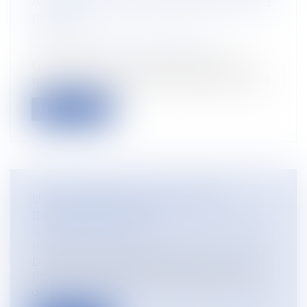
AUX CONDUITES ADDICTIVES DANS LE
DUERP ?
Droit du travail - Employeurs
/
Responsabilité accident du travail
Le document unique d'évaluation des
risques professionnels (DUERP) s'insère d...
Lire la suite
UNE JOURNÉE DE SOLIDARITÉ
DOUBLÉE EN 2025 ?
Droit du travail - Employeurs
/
Droit de la
protection sociale
Dans le cadre des débats concernant le
PLFSS pour 2025, un amendement vient
d...