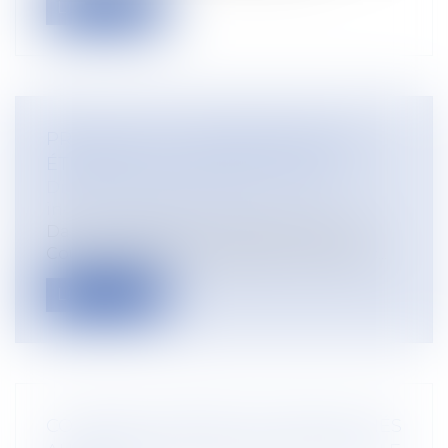
Lire la suite
PREUVE DE LA DISCRIMINATION ET
ÉTENDUE DE L’OFFICE DU JUGE
Droit du travail - Salariés
/
Relation
individuelles au travail
Dans un arrêt du 14 novembre 2024, la
Cour de cassation rappelle qu’en applic...
Lire la suite
COMMENT INSCRIRE LES RISQUES LIÉS