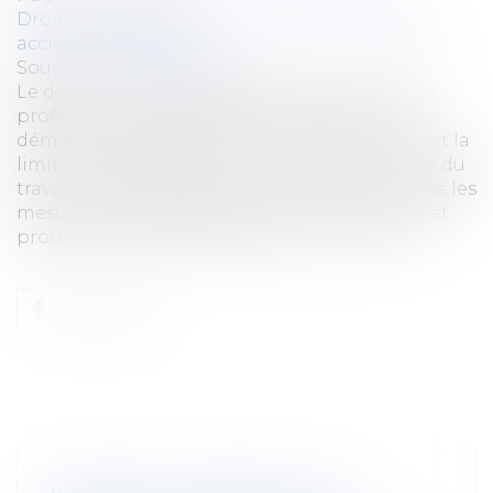
Droit du travail - Employeurs
/
Responsabilité
accident du travail
Source :
www.legisocial.fr
Le document unique d'évaluation des risques
professionnels (DUERP) s'insère dans une
démarche globale portant sur la prévention et la
limitation de l'exposition aux risques. Le Code du
travail impose à l'employeur de prendre toutes les
mesures nécessaires pour assurer la sécurité et
protéger la santé des salariés...
Lire la suite