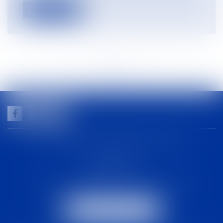
Lire la suite
<<
<
...
35
36
37
38
39
40
41
...
>
>>
GUILHEM NOGAREDE AVOCAT
1 rue racine
30000 NÎMES
Tél :
04 48 21 56 64
-
Fax :
04 48 06 04 98
NOUS LOCALISER