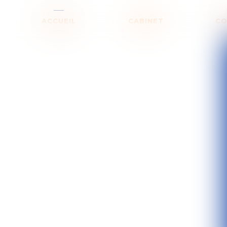
ACCUEIL
CABINET
CO