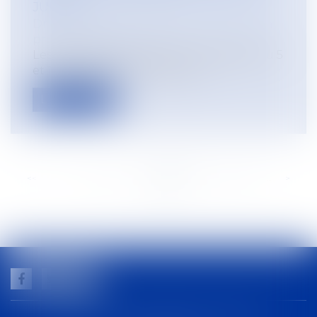
JUILLET
Droit du travail - Employeurs
/
Droit de la
protection sociale
Les cotisations sociales sont exigibles au 5
et 15 juillet 2020. Un report re...
Lire la suite
<<
<
...
171
172
173
174
175
176
177
...
>
>>
GUILHEM NOGAREDE AVOCAT