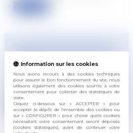
Lire la suite
LA COUR DES COMPTES PUBLIE LES
RÉSULTATS DE LA SÉCURITÉ SOCIALE
POUR 2019
Information sur les cookies
Droit du travail - Employeurs
/
Droit de la
protection sociale
Nous avons recours à des cookies techniques
pour assurer le bon fonctionnement du site, nous
Pour améliorer l’information du
utilisons également des cookies soumis à votre
Parlement, la Cour présente en deux
consentement pour collecter des statistiques de
temps, de...
visite.
Cliquez ci-dessous sur « ACCEPTER » pour
Lire la suite
accepter le dépôt de l'ensemble des cookies ou
sur « CONFIGURER » pour choisir quels cookies
nécessitant votre consentement seront déposés
(cookies statistiques), avant de continuer votre