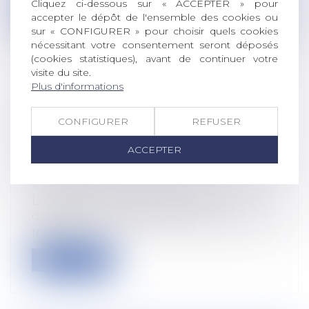
Cliquez ci-dessous sur « ACCEPTER » pour
Lire la suite
accepter le dépôt de l'ensemble des cookies ou
sur « CONFIGURER » pour choisir quels cookies
nécessitant votre consentement seront déposés
(cookies statistiques), avant de continuer votre
visite du site.
Plus d'informations
DEMANDES CONCURRENTES
D’AUTORISATION D’EXPLOITER UNE
CONFIGURER
REFUSER
PARCELLE AGRICOLE : QUI EST
ACCEPTER
PRIORITAIRE ?
Droit rural
/
Cession d'exploitation et baux
ruraux
Lorsque plusieurs agriculteurs
demandent l’autorisation d’exploiter une
même...
Lire la suite