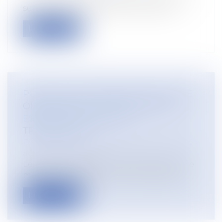
sur le projet de règlement de restaur...
Lire la suite
PORT DE CHAUSSURES DE SÉCURITÉ
OBLIGATOIRE : UNE PROTECTION
ESSENTIELLE POUR LES
TRAVAILLEURS
Droit du travail - Salariés
/
Responsabilité
accident du travail
Le port de chaussures de sécurité est une
mesure de protection incontournable...
Lire la suite