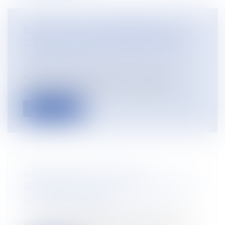
BONS D'ACHATS ATTRIBUÉS PAR LE
CSE POUR LA RENTRÉE SCOLAIRE
Droit du travail - Employeurs
/
Droit de la
protection sociale
À l’occasion de la rentrée scolaire, le
comités social et économique peut att...
Lire la suite
IMPACTS DE LA LOI SUR LA
RESTAURATION DE LA NATURE POUR
LES AGRICULTEURS
Droit rural
/
Coopératives agricoles
« Les discussions au Parlement Européen