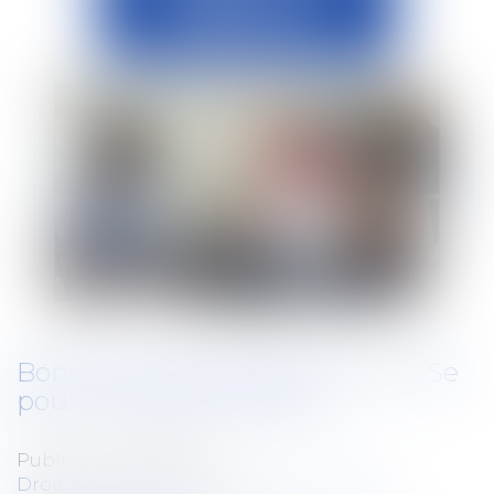
Bons d'achats attribués par le CSe
pour la rentrée scolaire
Publié le :
04/09/2023
Droit du travail - Employeurs
/
Droit de la