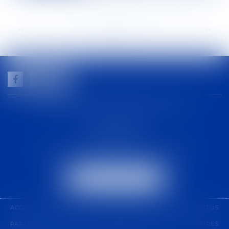
<<
<
...
79
80
81
82
83
84
85
...
>
>>
GUILHEM NOGAREDE AVOCAT
1 rue racine
30000 NÎMES
Tél :
04 48 21 56 64
-
Fax :
04 48 06 04 98
NOUS LOCALISER
ACCUEIL
CABINET
COMPÉTENCES
ÉQUIPE
ACTUS
PARTENARIAT
CONTACT
PAIEMENT EN LIGNE
HONORAIRES