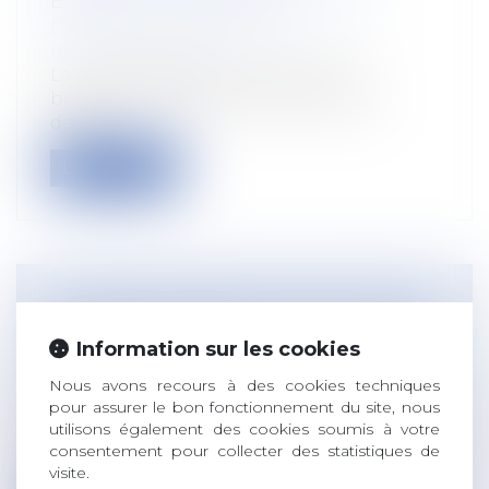
ENFANT : DU NOUVEAU !
Droit du travail - Salariés
/
Droit de la
protection sociale
La durée d’affiliation requise pour
bénéficier d’indemnités journalières
dans...
Lire la suite
SALARIÉE ENCEINTE SUR UN POSTE À
RISQUES : LES OBLIGATIONS LÉGALES
Information sur les cookies
DE L'EMPLOYEUR
Nous avons recours à des cookies techniques
Droit du travail - Employeurs
/
Relation
pour assurer le bon fonctionnement du site, nous
collectives au travail
utilisons également des cookies soumis à votre
Le travail de nuit et le travail à un poste à
consentement pour collecter des statistiques de
risques peuvent nuire à la sant...
visite.