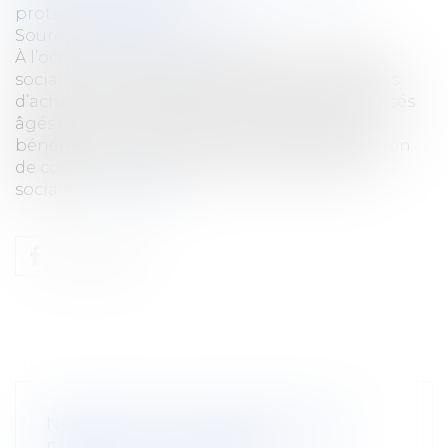
protection sociale
Source :
efl.businesscomm.fr
À l’occasion de la rentrée scolaire, le comités
social et économique peut attribuer des bons
d’achat aux salariés ayant des enfants scolarisés
âgés de moins de 26 ans. Ces bons d’achat
bénéficient, sous conditions, d’une exonération
de cotisations et contributions de sécurité
sociale...
Lire la suite
NAISSANCE OU ADOPTION D’UN