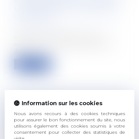
AUTOMATIQUEMENT LA CHARGE DE
LA RÉPARATION DE L'ACCIDENT SUR
L'EMPLOYEUR
Droit du travail - Employeurs
/
Droit de la
protection sociale
Victimes d’un accident alors qu'ils
effectuaient une ronde de surveillance
da...
Lire la suite
Information sur les cookies
LE TÉLÉTRAVAIL À L'ÉTRANGER SANS
AUTORISATION DE L'EMPLOYEUR
Nous avons recours à des cookies techniques
pour assurer le bon fonctionnement du site, nous
CONSTITUE UNE FAUTE GRAVE
utilisons également des cookies soumis à votre
Droit du travail - Employeurs
/
Relation
consentement pour collecter des statistiques de
individuelles au travail
visite.