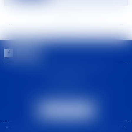
<<
<
...
43
44
45
46
47
48
49
...
>
>>
GUILHEM NOGAREDE AVOCAT
1 rue racine
30000 NÎMES
Tél :
04 48 21 56 64
-
Fax :
04 48 06 04 98
NOUS LOCALISER
ACCUEIL
CABINET
COMPÉTENCES
ÉQUIPE
ACTUS