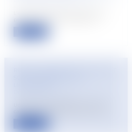
Droit du travail - Salariés
/
Relation
individuelles au travail
L'article L 3141-24, II, du Code du travail,
précise concernant l'indemnité d...
Lire la suite
REPOS COMPENSATEUR NON PRIS ET
SORT DE L’INDEMNITÉ DE
LICENCIEMENT
Droit du travail - Employeurs
/
Relation
individuelles au travail
Un litige a été porté devant la Cour de
cassation le 4 septembre dernier, dan...
Lire la suite