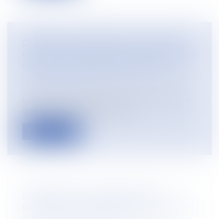
COMMENT TRAITER LE BULLETIN DE
PAIE D’UN SALARIÉ MIS À LA RETRAITE
PAR SON EMPLOYEUR EN 2024 ?
Droit du travail - Employeurs
/
Droit de la
protection sociale
Lors de la mise à la retraite d’un salarié, le
gestionnaire doit réaliser un...
Lire la suite
INDEMNITÉ DE CONGÉ PAYÉ ET
RETENUE DES ABSENCES DU SALARIÉ