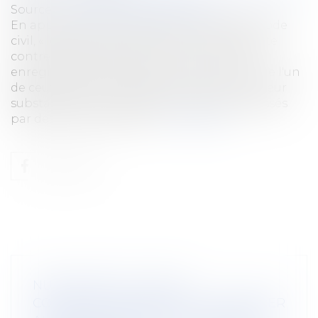
Source :
www.lemag-juridique.com
En application de l’ancien article 1328 du Code
civil, « les actes sous seing privé n'ont de date
contre les tiers que du jour où ils ont été
enregistrés, du jour de la mort de celui ou de l'un
de ceux qui les ont souscrits, ou du jour où leur
substance est constatée dans les actes dressés
par des officiers publics...
Lire la suite
NULLITÉ DE LA CLAUSE
CONTRACTUELLE VISANT À REPORTER