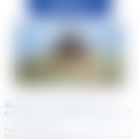
Baux ruraux successifs non
enregistrés : lequel est opposable ?
Publié le :
25/09/2024
Droit rural
/
Cession d'exploitation et baux ruraux