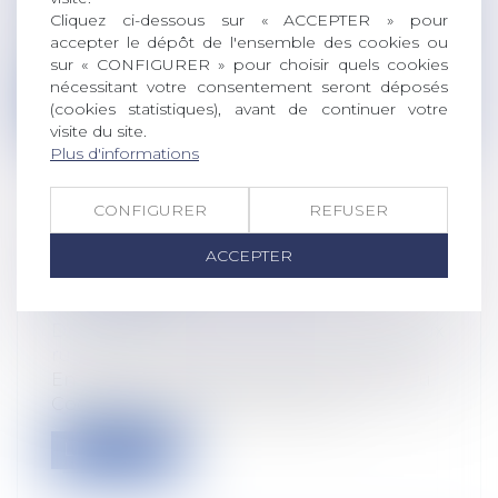
Le télétravail à l'étranger sans
Cliquez ci-dessous sur « ACCEPTER » pour
autorisation de l'employeur constitue une
accepter le dépôt de l'ensemble des cookies ou
fa...
sur « CONFIGURER » pour choisir quels cookies
nécessitant votre consentement seront déposés
Lire la suite
(cookies statistiques), avant de continuer votre
visite du site.
Plus d'informations
CONFIGURER
REFUSER
BAUX RURAUX SUCCESSIFS NON
ACCEPTER
ENREGISTRÉS : LEQUEL EST
OPPOSABLE ?
Droit rural
/
Cession d'exploitation et baux
ruraux
En application de l’ancien article 1328 du
Code civil, « les actes sous seing...
Lire la suite