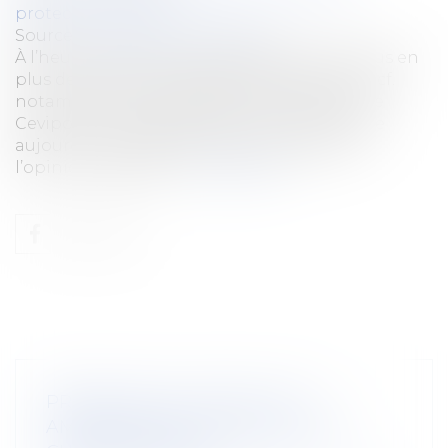
protection sociale
Source :
www.securite-sociale.fr
À l’heure où les Français développent de plus en
plus de méfiance à l’égard des institutions (cf.
notamment les études Opinion Way pour le
Cevipof1), l’image de la Sécurité sociale reste
aujourd’hui profondément positive dans
l’opinion publique...
Lire la suite
PROJET DE LOI CLIMAT : CET
AMENDEMENT QUI MENACE LES