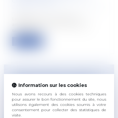
CHEMINS RURAUX
Droit rural
/
Cession d'exploitation et baux
ruraux
Les députés ont voté plusieurs
amendements visant en principe à
sauvegarder l...
Lire la suite
ACCIDENT DU TRAVAIL - MALADIE
PROFESSIONNELLE : 5 ANS POUR
Information sur les cookies
CONTESTER L’OPPOSABILITÉ D’UNE
Nous avons recours à des cookies techniques
DÉCISION DE PRISE EN CHARGE
pour assurer le bon fonctionnement du site, nous
Droit du travail - Employeurs
utilisons également des cookies soumis à votre
Revenant sur sa jurisprudence, la Cour de
consentement pour collecter des statistiques de
cassation décide que l’action de l’...
visite.