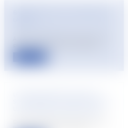
BAROMÈTRE 2020 : LES FRANÇAIS ET
LA SÉCU
Droit du travail - Employeurs
/
Droit de la
protection sociale
À l’heure où les Français développent de
plus en plus de méfiance à l’égard d...
Lire la suite
LE GRAND RENDEZ-VOUS DE LA
SOUVERAINETÉ ALIMENTAIRE RÉUNIT
LES ACTEURS DE L’AGRICULTURE
Droit rural
/
Alimentation et animaux
Depuis le début de la crise de la Covid-19,