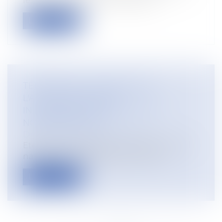
les acteurs de la chaine agricole...
Lire la suite
TÉLÉTRAVAIL : EXTENSION DE
L'ACCORD NATIONAL
INTERPROFESSIONNEL DU 26
NOVEMBRE 2020
Droit du travail - Employeurs
Etendu par arrêté du 2 avril 2021, l’accord
national interprofessionnel du 26...
Lire la suite