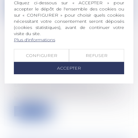
Cliquez ci-dessous sur « ACCEPTER » pour
Lire la suite
accepter le dépôt de l'ensemble des cookies ou
sur « CONFIGURER » pour choisir quels cookies
nécessitant votre consentement seront déposés
(cookies statistiques), avant de continuer votre
visite du site.
Plus d'informations
LAISSER UN SALARIÉ AU MÊME
COEFFICIENT DURANT 22 ANS PEUT
CONFIGURER
REFUSER
FAIRE SUPPOSER UNE
ACCEPTER
DISCRIMINATION
Droit du travail - Salariés
Le salarié ayant stagné au même
coefficient sur la période comprise entre
le...
Lire la suite