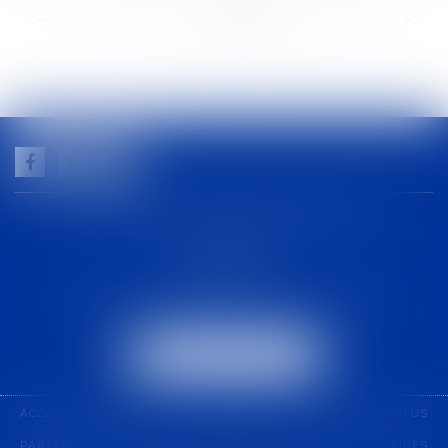
<<
<
...
146
147
148
149
150
151
152
...
>
>>
GUILHEM NOGAREDE AVOCAT
1 rue racine
30000 NÎMES
Tél :
04 48 21 56 64
-
Fax :
04 48 06 04 98
NOUS LOCALISER
ACCUEIL
CABINET
COMPÉTENCES
ÉQUIPE
ACTUS
PARTENARIAT
CONTACT
PAIEMENT EN LIGNE
HONORAIRES