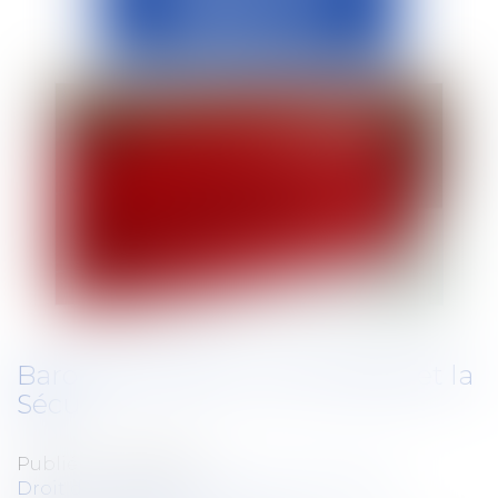
Baromètre 2020 : Les Français et la
Sécu
Publié le :
13/05/2021
Droit du travail - Employeurs
/
Droit de la