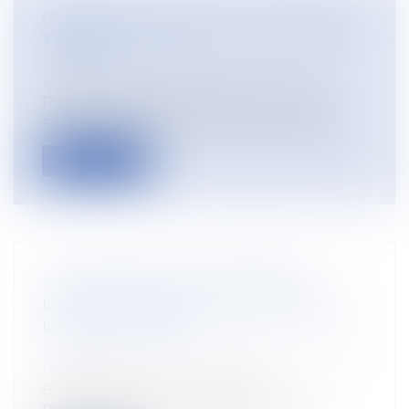
CONGÉS SABBATIQUES - CONTRAT DE
TRAVAIL
Droit du travail - Employeurs
/
Relation
individuelles au travail
Prévu par le droit du travail, le congé
sabbatique est un congé de longue dur...
Lire la suite
« LE BAIL RURAL A SA PROPRE
LOGIQUE QUI N’EST PAS ADAPTÉE À
L’AGRIVOLTAÏSME »
Droit rural
/
Cession d'exploitation et baux
ruraux
A la demande d’un groupe de
parlementaires, un groupe de travail