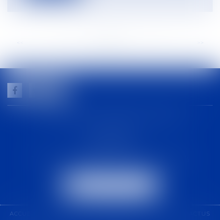
<<
<
...
37
38
39
40
41
42
43
...
>
>>
GUILHEM NOGAREDE AVOCAT
1 rue racine
30000 NÎMES
Tél :
04 48 21 56 64
-
Fax :
04 48 06 04 98
NOUS LOCALISER
ACCUEIL
CABINET
COMPÉTENCES
ÉQUIPE
ACTUS