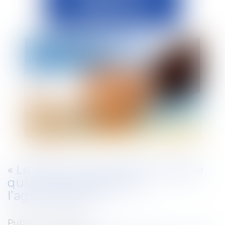
« Le bail rural a sa propre logique
qui n’est pas adaptée à
l’agrivoltaïsme »
Publié le :
13/11/2024