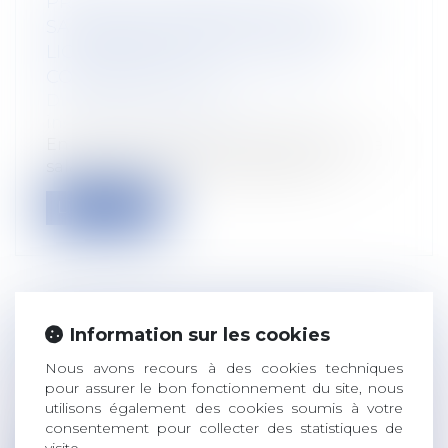
PROTECTION RENFORCÉE DES
SALARIÉES ENCEINTES : NULLITÉ DU
LICENCIEMENT ET INDEMNITÉS
COMPENSATOIRES
Droit du travail - Salariés
/
Relation
individuelles au travail
En droit du travail, le licenciement d’une
salariée en état de grossesse béné...
Lire la suite
Information sur les cookies
ALIMENTATION : QU’EST-CE QUE LE
NOUVEAU LOGO ORIGIN’INFO ?
Nous avons recours à des cookies techniques
Droit rural
/
Alimentation et animaux
pour assurer le bon fonctionnement du site, nous
utilisons également des cookies soumis à votre
Pour renforcer la transparence et la
consentement pour collecter des statistiques de
traçabilité des produits transformés, le...
visite.