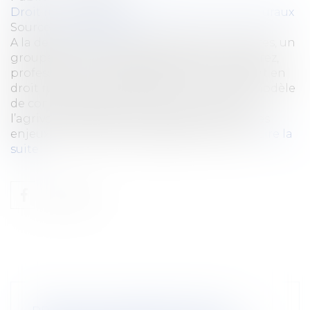
Droit rural
/
Cession d'exploitation et baux ruraux
Source :
www.reussir.fr
A la demande d’un groupe de parlementaires, un
groupe de travail dirigé par Benoît Grimoprez,
professeur à l’université de Poitiers et expert en
droit rural, vient de proposer un nouveau modèle
de contractualisation entre les acteurs de
l’agrivoltaïsme, excluant le bail rural. L’un des
enjeux : permettre le partage de la valeur...
Lire la
suite