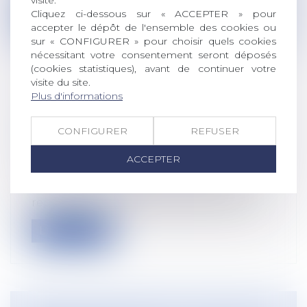
Cliquez ci-dessous sur « ACCEPTER » pour
Lire la suite
accepter le dépôt de l'ensemble des cookies ou
sur « CONFIGURER » pour choisir quels cookies
nécessitant votre consentement seront déposés
(cookies statistiques), avant de continuer votre
visite du site.
Plus d'informations
CONDITIONS DE RECEVABILITÉ DE
L'ACTION SYNDICALE AU NOM D'UN
CONFIGURER
REFUSER
SALARIÉ INTÉRIMAIRE
Droit du travail - Salariés
/
Relation
ACCEPTER
collectives au travail
Les organisations syndicales peuvent
représenter un salarié en justice pour d...
Lire la suite