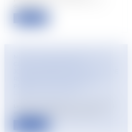
dirigé par B...
Lire la suite
MODIFICATION DES MODALITÉS DE
CALCUL DES INDEMNITÉS
JOURNALIÈRES EN CAS D'ABSENCE DE
REVENUS D'ACTIVITÉ DURANT LA
PÉRIODE DE RÉFÉRENCE
Droit du travail - Salariés
/
Droit de la
protection sociale
Le décret n° 2024-967 du 30 octobre 2024
introduit des ajustements au calcul...
Lire la suite