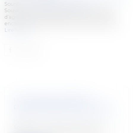
Source :
www.republicain-lorrain.fr
Souvent au cœur des réticences en matière
d’agroforesterie, la question du bail rural qui
encadre la pratique est aujourd’hui maîtrisée...
Lire la suite
LE BAIL RURAL EN MATIÈRE
D'AGROFORESTERIE EST ENCADRÉ
Droit rural
/
Cession d'exploitation et baux
ruraux
Souvent au cœur des réticences en