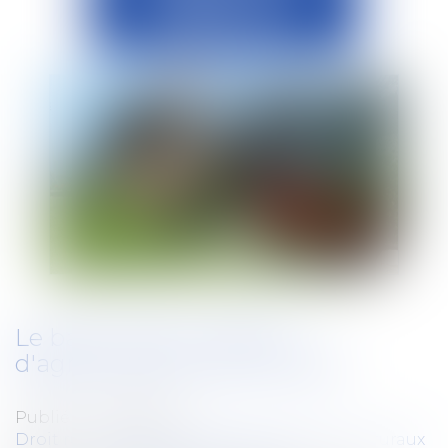
Le bail rural en matière
d'agroforesterie est encadré
Publié le :
29/05/2019
Droit rural
/
Cession d'exploitation et baux ruraux