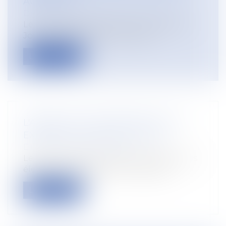
AGRICOLE
Droit rural
/
Alimentation et animaux
Le ministère de l’agriculture a publié au
Journal officiel du 24 avril 2019 l...
Lire la suite
L'ABSENCE EN ENTREPRISE POUR
EXERCICE DU DROIT DE VOTE
Droit du travail - Salariés
Le dimanche 26 mai 2019, se tiendront les
élections européennes. Si des salar...
Lire la suite