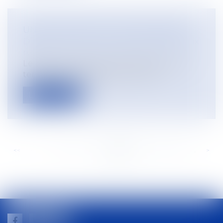
UN BAIL RURAL PEUT ÊTRE VERBAL
Droit rural
/
Cession d'exploitation et baux
ruraux
Le bail rural est la mise à disposition de
terres agricoles bâties ou non en...
Lire la suite
<<
<
...
201
202
203
204
205
206
207
...
>
>>