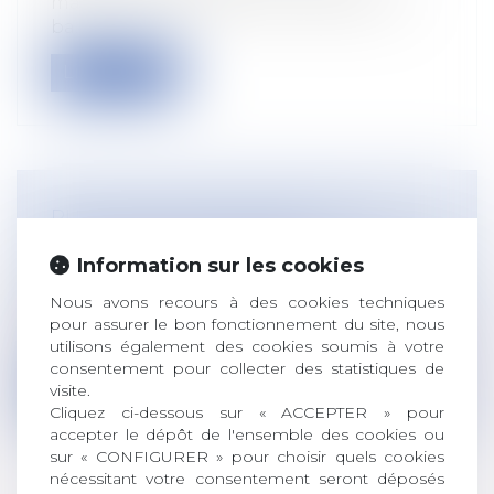
matière d’agroforesterie, la question du
ba...
Lire la suite
RUPTURE CONVENTIONNELLE ET
INAPTITUDE DU SALARIÉ
Information sur les cookies
Droit du travail - Salariés
Depuis plusieurs années, la Cour de
Nous avons recours à des cookies techniques
cassation a admis qu’une rupture
pour assurer le bon fonctionnement du site, nous
conventi...
utilisons également des cookies soumis à votre
consentement pour collecter des statistiques de
Lire la suite
visite.
Cliquez ci-dessous sur « ACCEPTER » pour
accepter le dépôt de l'ensemble des cookies ou
sur « CONFIGURER » pour choisir quels cookies
nécessitant votre consentement seront déposés