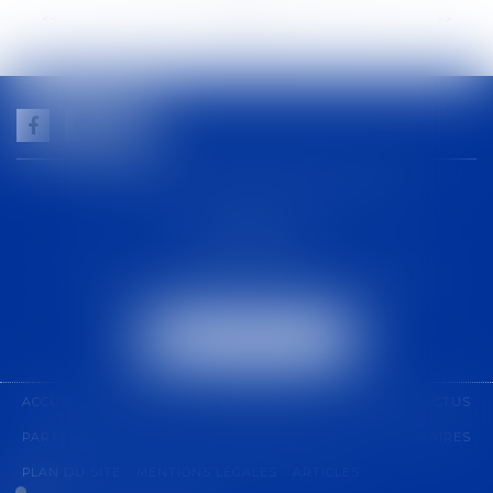
<<
<
...
50
51
52
53
54
55
56
...
>
>>
GUILHEM NOGAREDE AVOCAT
1 rue racine
30000 NÎMES
Tél :
04 48 21 56 64
-
Fax :
04 48 06 04 98
NOUS LOCALISER
ACCUEIL
CABINET
COMPÉTENCES
ÉQUIPE
ACTUS
PARTENARIAT
CONTACT
PAIEMENT EN LIGNE
HONORAIRES
PLAN DU SITE
MENTIONS LÉGALES
ARTICLES