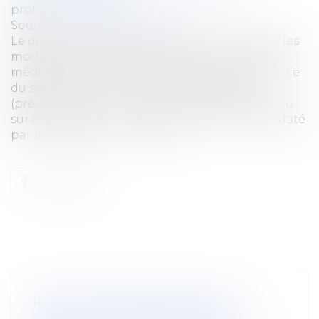
protection sociale
Source :
www.actu-juridique.fr
Le décret n° 2024-692 du 5 juillet 2024 précise les
modalités et les conditions de la contre-visite
médicale diligentée par l’employeur au domicile
du salarié ou à un lieu communiqué par lui
(prévue à l’article L. 1226-1 du Code du travail), ou
sur convocation au cabinet du médecin mandaté
par l’employeur...
Lire la suite
RUPTURE CONVENTIONNELLE : IL