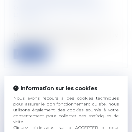
S’AGIT D’UNE DÉMISSION SI LE
CONSENTEMENT DE L’EMPLOYEUR
EST VICIÉ !
Droit du travail - Employeurs
/
Relation
individuelles au travail
Mode de résolution amiable du contrat de
travail par excellence, la rupture c...
Lire la suite
Information sur les cookies
CRÉDIT D’IMPÔT EN FAVEUR DU
Nous avons recours à des cookies techniques
REMPLACEMENT TEMPORAIRE DE
pour assurer le bon fonctionnement du site, nous
L’EXPLOITANT AGRICOLE
utilisons également des cookies soumis à votre
Droit rural
consentement pour collecter des statistiques de
Les exploitants agricoles exposant des
visite.
dépenses pour leur remplacement pour l...
Cliquez ci-dessous sur « ACCEPTER » pour