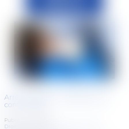
Arrêt maladie : modalités de la
contre-visite
Publié le :
15/07/2024
Droit du travail - Employeurs
/
Droit de la