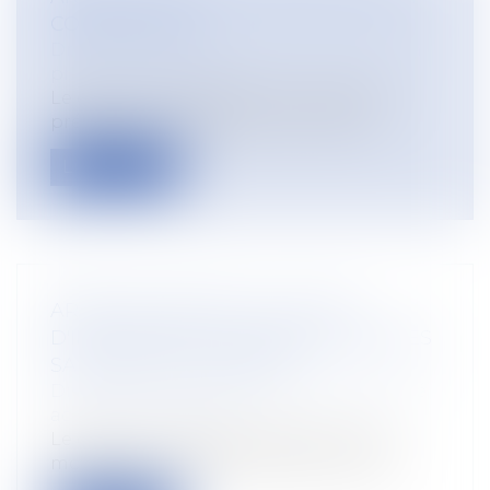
CONTRE-VISITE
Droit du travail - Employeurs
/
Droit de la
protection sociale
Le décret n° 2024-692 du 5 juillet 2024
précise les modalités et les conditio...
Lire la suite
ARRÊT DE TRAVAIL À LA SUITE
D'INTEMPÉRIES : INDEMNISATION DES
SALARIÉS DU BÂTIMENT
Droit du travail - Salariés
/
Responsabilité
accident du travail
Le décret n° 2024-630 du 28 juin 2024
modifie les modalités relatives au régi...