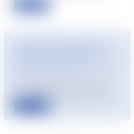
Lire la suite
LA COUR DE CASSATION VIENT DE
JUGER QUE LES AGISSEMENTS
SEXISTES CONSTITUENT UN MOTIF DE
LICENCIEMENT POUR FAUTE
Droit du travail - Employeurs
/
Relation
individuelles au travail
Pour la première fois, la jurisprudence
considère que les agissements sexiste...
Lire la suite