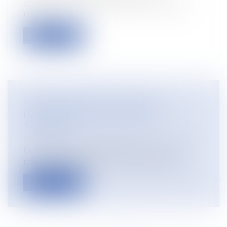
contestaient cette réforme, le juge des
réf...
Lire la suite
ACTIVITÉ PARTIELLE : QUELLE
INDEMNISATION À PARTIR DE
JUIN 2021 ?
Droit du travail - Employeurs
Pour les entreprises les plus impactées
par l’épidémie de Covid-19, la baisse...
Lire la suite