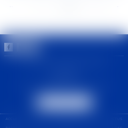
<<
<
...
142
143
144
145
146
147
148
...
>
>>
GUILHEM NOGAREDE AVOCAT
1 rue racine
30000 NÎMES
Tél :
04 48 21 56 64
-
Fax :
04 48 06 04 98
NOUS LOCALISER
ACCUEIL
CABINET
COMPÉTENCES
ÉQUIPE
ACTUS