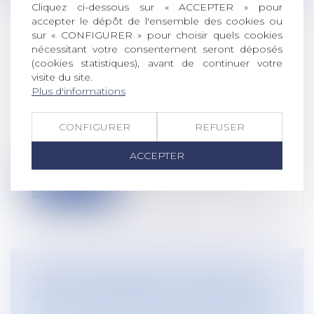
Cliquez ci-dessous sur « ACCEPTER » pour
accepter le dépôt de l'ensemble des cookies ou
sur « CONFIGURER » pour choisir quels cookies
nécessitant votre consentement seront déposés
CRÉATION D'UN DISPOSITIF
(cookies statistiques), avant de continuer votre
D'INDEMNITÉS JOURNALIÈRES POUR
visite du site.
Plus d'informations
LES PROFESSIONNELS LIBÉRAUX
Droit du travail - Employeurs
/
Droit de la
CONFIGURER
REFUSER
protection sociale
Depuis aujourd’hui, les arrêts maladie des
ACCEPTER
professionnels libéraux sont indem...
Lire la suite
EPARGNE SALARIALE : QUEL DÉLAI
POUR LA DEMANDE DE DÉBLOCAGE