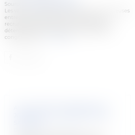
Source :
www.editions-tissot.fr
Les vacances d’été approchent et de nombreuses
entreprises procèdent actuellement aux
recrutements de jeunes en contrat à durée
déterminée pour remplacer les salariés en
congés payés...
Lire la suite
AI-JE LE DROIT DE RÉSERVER LES
JOBS D’ÉTÉ AUX ENFANTS DE MES
SALARIÉS ?
Droit du travail - Employeurs