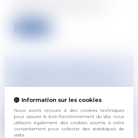
Les vacances d’été approchent et de
nombreuses entreprises procèdent
actuelle...
Lire la suite
LE DROIT RURAL PLONGE SES
RACINES DANS LA TERRE, COMME LA
VIGNE…
Droit rural
/
Cession d'exploitation et baux
ruraux
Information sur les cookies
Le droit du bail à ferme et celui du
Nous avons recours à des cookies techniques
contrôle des structures l’illustrent par...
pour assurer le bon fonctionnement du site, nous
utilisons également des cookies soumis à votre
Lire la suite
consentement pour collecter des statistiques de
visite.