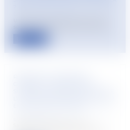
SI LE SALARIÉ SE MARIE À L’ÉTRANGER
?
Droit du travail - Salariés
Un salarié qui se marie peut demander
sous 6 mois le déblocage anticipé de sa...
Lire la suite
RÉFORME DE L'ASSURANCE-
CHÔMAGE : LE CONSEIL D'ETAT
SUSPEND LES RÈGLES DE CALCUL DE
L'ALLOCATION QUI DEVAIENT ENTRER
EN VIGUEUR LE 1ER JUILLET
Droit du travail - Employeurs
/
Droit de la
protection sociale
Saisi par plusieurs syndicats qui