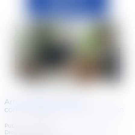
Arrêt maladie : rupture
conventionnelle et discrimination
Publié le :
03/07/2026
Droit du travail - Employeurs
/
Responsabilité