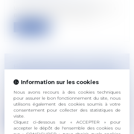
Responsabilité accident du travail
Un salarié a été placé en arrêt de travail à
plusieurs reprises. Pendant cett...
Lire la suite
HARCÈLEMENT SEXUEL : LA VICTIME
N'A PAS BESOIN D'ÊTRE DIRECTEMENT
VISÉE
Information sur les cookies
Droit du travail - Salariés
/
Responsabilité
Nous avons recours à des cookies techniques
accident du travail
pour assurer le bon fonctionnement du site, nous
L’arrêt de la Cour de cassation, chambre
utilisons également des cookies soumis à votre
sociale, pourvoi n° 24-22.754 du 28...
consentement pour collecter des statistiques de
visite.
Lire la suite
Cliquez ci-dessous sur « ACCEPTER » pour
accepter le dépôt de l'ensemble des cookies ou
sur « CONFIGURER » pour choisir quels cookies