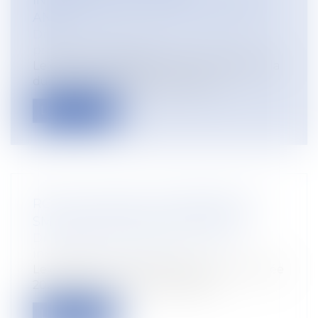
INDEMNISATION LIMITÉE À QUATRE
ANS
Droit du travail - Salariés
/
Droit de la
protection sociale
Le décret n° 2026-501 du 12 juin 2026 fixe la
durée maximale de service des i...
Lire la suite
RGDU : QUEL EST LE MONTANT DU
SMIC BRUT RETENU POUR 2026 ?
Droit du travail - Salariés
/
Relation
individuelles au travail
Le décret du 12 juin 2026 gèle pour l’année
2026 la valeur du Smic à retenir...
Lire la suite