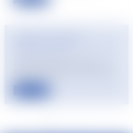
LA RÉDUCTION GÉNÉRALE
DÉGRESSIVE UNIQUE
Droit du travail - Employeurs
/
Droit de la
protection sociale
En tant qu'employeur, vous pouvez
bénéficier d'une réduction de charges sur
l...
Lire la suite
<<
<
1
2
3
4
5
6
7
...
>
>>