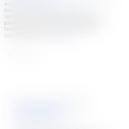
accident du travail
Source :
www.lemag-juridique.com
Un salarié a été placé en arrêt de travail à
plusieurs reprises. Pendant cette période,
l’employeur lui a proposé une rupture
conventionnelle...
Lire la suite
ARRÊT MALADIE : RUPTURE
CONVENTIONNELLE ET
DISCRIMINATION
Droit du travail - Employeurs
/