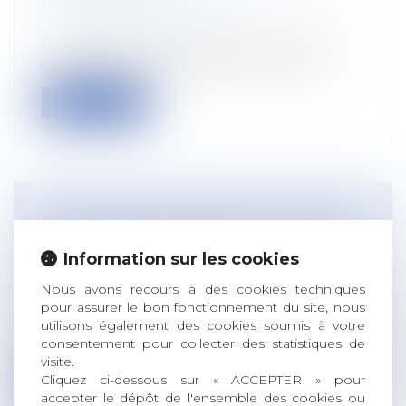
Droit du travail - Employeurs
/
Relation
individuelles au travail
Un litige a été porté devant la Cour de
cassation le 4 septembre dernier, dan...
Lire la suite
RÉDACTION DU CONTRAT DE TRAVAIL
À DURÉE DÉTERMINÉE : POINTS DE
Information sur les cookies
VIGILANCE
Droit du travail - Employeurs
/
Relation
Nous avons recours à des cookies techniques
pour assurer le bon fonctionnement du site, nous
individuelles au travail
utilisons également des cookies soumis à votre
Le recours au CDD n’est possible que pour
consentement pour collecter des statistiques de
des cas limitativement énumérés par...
visite.
Cliquez ci-dessous sur « ACCEPTER » pour
Lire la suite
accepter le dépôt de l'ensemble des cookies ou