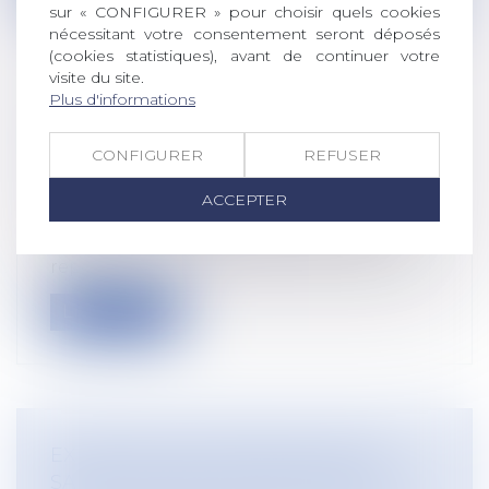
sur « CONFIGURER » pour choisir quels cookies
nécessitant votre consentement seront déposés
(cookies statistiques), avant de continuer votre
visite du site.
Plus d'informations
BULLETIN DE PAIE : LE NOUVEAU
MODÈLE REPORTÉ EN 2026
CONFIGURER
REFUSER
Droit du travail - Employeurs
/
Relation
individuelles au travail
ACCEPTER
L’entrée en vigueur obligatoire du
nouveau modèle de bulletin de paie est
rep...
Lire la suite
EXPERTISE POUR RISQUE GRAVE
SANS L’ACCORD DE L’EMPLOYEUR