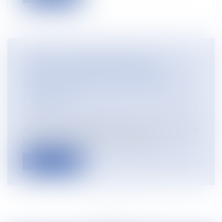
RUPTURE CONVENTIONNELLE : IL
S’AGIT D’UNE DÉMISSION SI LE
CONSENTEMENT DE L’EMPLOYEUR
EST VICIÉ !
Droit du travail - Employeurs
/
Relation
individuelles au travail
Mode de résolution amiable du contrat de
travail par excellence, la rupture c...
Lire la suite
<<
<
...
4
5
6
7
8
9
10
...
>
>>