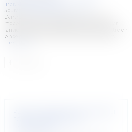
individuelles au travail
Source :
cabinet-rs.expert-infos.com
L’entrée en vigueur obligatoire du nouveau
modèle de bulletin de paie est reportée au 1er
janvier 2026. Les employeurs peuvent le mettre en
place de manière volontaire avant cette date...
Lire la suite
REPOS COMPENSATEUR NON PRIS ET
SORT DE L’INDEMNITÉ DE
LICENCIEMENT