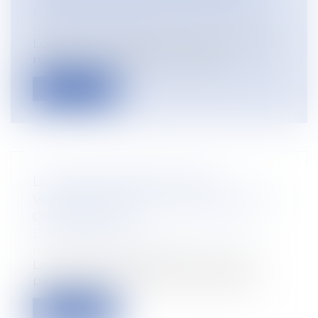
Droit du travail - Employeurs
/
Relation
individuelles au travail
Lorsqu’un risque grave, identifié et actuel,
révélé ou non par un accident du...
Lire la suite
LE PLAN DE PARTAGE DE LA
VALORISATION DE L'ENTREPRISE EST
OPÉRATIONNEL
Droit du travail - Employeurs
/
Relation
individuelles au travail
La loi du 29 novembre 2023 relative au
partage de la valeur a créé un plan de...
Lire la suite