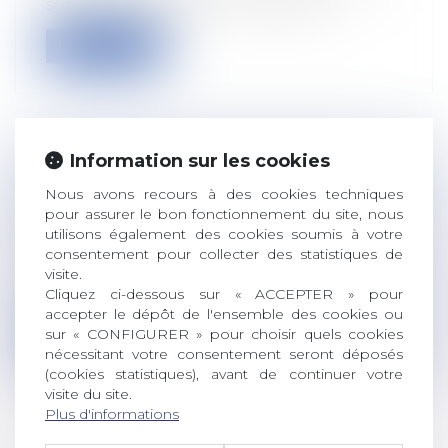
sociale, aucune action en réparat...
Lire la suite
Information sur les cookies
LICENCIEMENT POUR INAPTITUDE :
Nous avons recours à des cookies techniques
QUELLES INDEMNITÉS POUR LE
pour assurer le bon fonctionnement du site, nous
SALARIÉ ?
utilisons également des cookies soumis à votre
Droit du travail - Salariés
consentement pour collecter des statistiques de
Lorsqu’un salarié est licencié pour
visite.
Cliquez ci-dessous sur « ACCEPTER » pour
inaptitude et défaut de reclassement, les...
accepter le dépôt de l'ensemble des cookies ou
sur « CONFIGURER » pour choisir quels cookies
Lire la suite
nécessitant votre consentement seront déposés
(cookies statistiques), avant de continuer votre
visite du site.
Plus d'informations