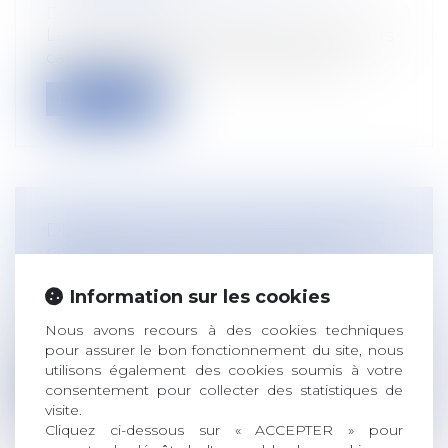
Droit du travail - Employeurs
Les handicaps au travail sont des facteurs
capitaux à prendre en compte dans...
Lire la suite
DÉNONCIATION D’UN HARCÈLEMENT :
QUAND LE JUGE RECONNAÎT LA
MAUVAISE FOI
Information sur les cookies
Droit du travail - Employeurs
La mauvaise foi du salarié ayant dénoncé
Nous avons recours à des cookies techniques
des faits de harcèlement moral, qui...
pour assurer le bon fonctionnement du site, nous
utilisons également des cookies soumis à votre
Lire la suite
consentement pour collecter des statistiques de
visite.
Cliquez ci-dessous sur « ACCEPTER » pour