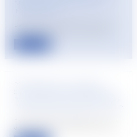
DE PRÉVENTION SONT JUGÉES
INSUFFISANTES
Droit du travail - Employeurs
Dans un récent arrêt, la Cour d'appel de
Paris estime que la faute inexcusabl...
Lire la suite
RÉMUNÉRATION : LES HEURES
SUPPLÉMENTAIRES ENREGISTRÉES
PAR UN LOGICIEL DE POINTAGE SANS
L’ACCORD EXPLICITE DE L’EMPLOYEUR
Droit du travail - Employeurs
En principe, les heures supplémentaires
donnant droit à rémunération sont réa...