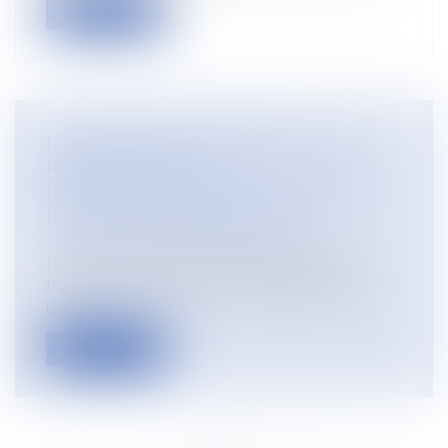
Lire la suite
LICENCIEMENT ÉCONOMIQUE : LA
RECHERCHE D'UN
RECLASSEMENT DANS LE GROUPE
DOIT ÊTRE PERSONNALISÉE
Droit du travail - Employeurs
Lorsque l'entreprise qui envisage un
licenciement économique appartient à
un...
Lire la suite