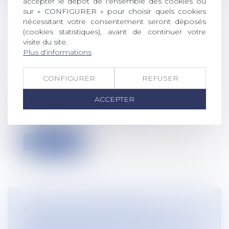
accepter le dépôt de l'ensemble des cookies ou
sur « CONFIGURER » pour choisir quels cookies
nécessitant votre consentement seront déposés
(cookies statistiques), avant de continuer votre
LE RECLASSEMENT PRÉALABLE AU
visite du site.
LICENCIEMENT ÉCONOMIQUE NE DOIT
Plus d'informations
PAS ÊTRE CONFONDU AVEC UN
RECRUTEMENT
CONFIGURER
REFUSER
Droit du travail - Employeurs
Dans le cadre du processus de
ACCEPTER
reclassement préalable au licenciement
économiq...
Lire la suite
LA FAUTE INEXCUSABLE EST
RECONNUE LORSQUE LES MESURES