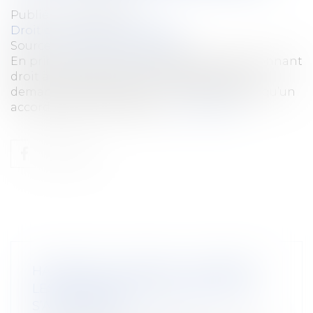
Publié le :
29/09/2020
Droit du travail - Employeurs
Source :
www.editions-tissot.fr
En principe, les heures supplémentaires donnant
droit à rémunération sont réalisées qu’à la
demande de l’employeur. On sait toutefois qu’un
accord peut être implicite...
Lire la suite
HANDICAP AU TRAVAIL : COMMENT
LES ENTREPRISES PEUVENT-ELLES
S’AMÉLIORER ?