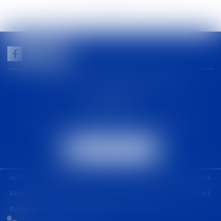
<<
<
...
17
18
19
20
21
22
23
...
>
>>
GUILHEM NOGAREDE AVOCAT
1 rue racine
30000 NÎMES
Tél :
04 48 21 56 64
-
Fax :
04 48 06 04 98
NOUS LOCALISER
ACCUEIL
CABINET
COMPÉTENCES
ÉQUIPE
ACTUS
PARTENARIAT
CONTACT
PAIEMENT EN LIGNE
HONORAIRES
PLAN DU SITE
MENTIONS LÉGALES
ARTICLES