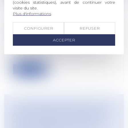
(cookies statistiques), avant de continuer votre
visite du site.
Plus d'informations
LE CO-EMPLOI ET LA RESPONSABILITÉ
CONFIGURER
REFUSER
DE LA SOCIÉTÉ MÈRE LORS DU
LICENCIEMENT
ACCEPTER
Droit du travail - Employeurs
La notion de co-emploi est utilisée en
présence de groupe de sociétés, compos...
Lire la suite
LA NON DÉNONCIATION DU SALARIÉ
AYANT COMMIS UNE INFRACTION
AVEC LE VÉHICULE DE LA SOCIÉTÉ