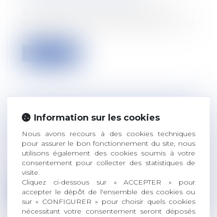
Droit du travail - Employeurs
Au moment de faire une proposition
d'embauche, vous pouvez désormais opter
un...
Lire la suite
FORMATION OBLIGATOIRE ET ÉCHEC
Information sur les cookies
DU SALARIÉ : LE LICENCIEMENT PEUT
Nous avons recours à des cookies techniques
ÊTRE MOTIVÉ
pour assurer le bon fonctionnement du site, nous
Droit du travail - Employeurs
utilisons également des cookies soumis à votre
consentement pour collecter des statistiques de
Si un salarié, agent d’exploitation de
visite.
sûreté aéroportuaire, échoue à plusieu...
Cliquez ci-dessous sur « ACCEPTER » pour
accepter le dépôt de l'ensemble des cookies ou
Lire la suite
sur « CONFIGURER » pour choisir quels cookies
nécessitant votre consentement seront déposés