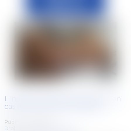
L'indemnité de préavis est due en
cas de prise d'acte injustifiée
Publié le :
10/07/2019
Droit du travail - Employeurs