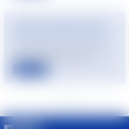
RAPPEL SUR L'ORGANISATION DE
L'ORDRE DES DÉPARTS EN CONGÉS
PAYÉS ET DROIT DE MODIFICATION
Droit du travail - Employeurs
Bien que les dates de congés payés d’un
salarié aient déjà été validées, il p...
Lire la suite
<<
<
...
25
26
27
28
29
30
31
>
>>