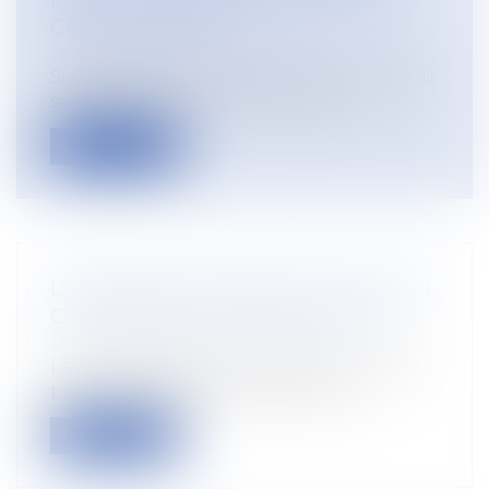
ENGAGE LA RESPONSABILITÉ DE
CETTE DERNIÈRE
Droit du travail - Employeurs
Si l’obligation de transmettre l’identité du
salarié ayant commis une infract...
Lire la suite
L'INDEMNITÉ DE PRÉAVIS EST DUE EN
CAS DE PRISE D'ACTE INJUSTIFIÉE
Droit du travail - Employeurs
La prise d’acte est une opération risquée
pour le salarié puisque si les juge...
Lire la suite