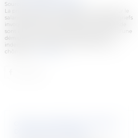
Source :
www2.editions-tissot.fr
La prise d’acte est une opération risquée pour le
salarié puisque si les juges estiment que les griefs
invoqués par le salarié à l’appui de sa demande
sont infondés, la rupture produira les effets d’une
démission. Le salarié sera alors privé des
indemnités de rupture et des allocations de
chômage...
Lire la suite
OFFRE OU PROMESSE UNILATÉRALE
DE CONTRAT DE TRAVAIL?