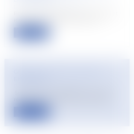
LICENCIEMENT
Droit du travail - Employeurs
Pour la cour de cassation, le licenciement
intervenu en raison d’une action e...
Lire la suite
GESTION DU PORT DU VOILE EN
ENTREPRISE
Droit du travail - Employeurs
Sujet de nombreux débats, notamment
récemment avec l’affaire de l’hijab de r...
Lire la suite