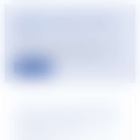
ABSENCE DU SALARIÉ ET DÉFAUT
D'ORGANISATION DE LA VISITE DE
REPRISE
Droit du travail - Employeurs
Après certains arrêts maladie, une visite
de reprise doit être organisée pour...
Lire la suite
L'ACTION EN JUSTICE ENGAGÉE PAR
LE SALARIÉ NE PEUT ÊTRE RETENUE,
NI DANS LE CADRE DE LA
PROCÉDURE, NI DANS LE MOTIF DU