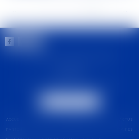
<<
<
...
25
26
27
28
29
30
31
>
>>
GUILHEM NOGAREDE AVOCAT
1 rue racine
30000 NÎMES
Tél :
04 48 21 56 64
-
Fax :
04 48 06 04 98
NOUS LOCALISER
ACCUEIL
CABINET
COMPÉTENCES
ÉQUIPE
ACTUS
PARTENARIAT
CONTACT
PAIEMENT EN LIGNE
HONORAIRES