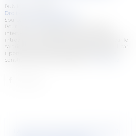
Publié le :
20/03/2019
Droit du travail - Employeurs
Source :
rfsocial.grouperf.com
Pour la cour de cassation, le licenciement
intervenu en raison d’une action en justice
introduite ou susceptible d’être introduite par le
salarié à l’encontre de son employeur est nul, car
il porte atteinte à une liberté fondamentale
constitutionnellement garantie...
Lire la suite
LA CONCLUSION D'UNE TRANSACTION