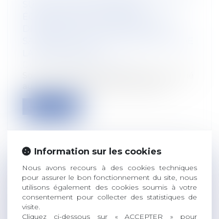
SUITE À UN LICENCIEMENT
ÉCONOMIQUE FAIT OBSTACLE AUX
DEMANDES POSTÉRIEURES DU
SALARIÉ EN VERTU DE L'AUTORITÉ DE
LA CHOSE JUGÉE
Droit du travail - Employeurs
Sont irrecevables les demandes du salarié
au titre du non-respect par l'emplo...
Lire la suite
Information sur les cookies
Nous avons recours à des cookies techniques
LE LICENCIEMENT POUR FAUTE
pour assurer le bon fonctionnement du site, nous
GRAVE EST RECONNU EN CAS DE
utilisons également des cookies soumis à votre
FALSIFICATION DE FACTURES
consentement pour collecter des statistiques de
PERSONNELLES
visite.
Cliquez ci-dessous sur « ACCEPTER » pour
Droit du travail - Employeurs