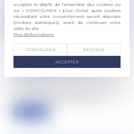
accepter le dépôt de l'ensemble des cookies ou
Par un arrêt du 16 janvier 2019 (n°17-15002),
sur « CONFIGURER » pour choisir quels cookies
la Cour de cassation entérine s...
nécessitant votre consentement seront déposés
(cookies statistiques), avant de continuer votre
Lire la suite
visite du site.
Plus d'informations
CONFIGURER
REFUSER
ACCEPTER
RAPPEL SUR L'IMPORTANCE DE BIEN
DATER LE REÇU POUR SOLDE DE
TOUT COMPTE
Droit du travail - Employeurs
Un reçu pour solde de tout compte n’a un
effet libératoire pour l’employeur q...
Lire la suite