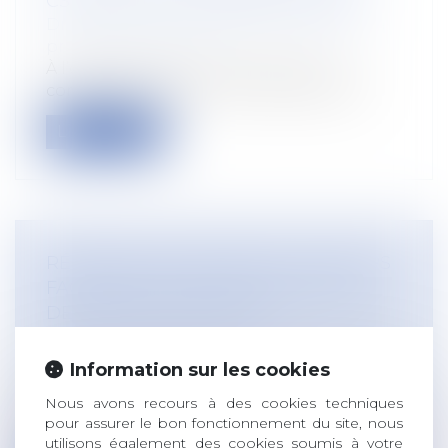
CSE POUR LA RENTRÉE SCOLAIRE
Droit du travail - Employeurs
/
Droit de la
protection sociale
À l’occasion de la rentrée scolaire, le
comités social et économique peut att...
Lire la suite
RÉFORME DES RETRAITES : RECOURS
FACILITÉ AU C2P ET AMÉLIORATION
DES DROITS EXISTANTS
Droit du travail - Employeurs
/
Droit de la
protection sociale
Information sur les cookies
Deux décrets du 10 août améliorent le
compte professionnel de prévention
Nous avons recours à des cookies techniques
pour assurer le bon fonctionnement du site, nous
(C2P...
utilisons également des cookies soumis à votre