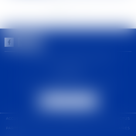
<<
<
1
2
3
4
5
6
7
...
>
>>
GUILHEM NOGAREDE AVOCAT
1 rue racine
30000 NÎMES
Tél :
04 48 21 56 64
-
Fax :
04 48 06 04 98
NOUS LOCALISER
ACCUEIL
CABINET
COMPÉTENCES
ÉQUIPE
ACTUS
PARTENARIAT
CONTACT
PAIEMENT EN LIGNE
HONORAIRES