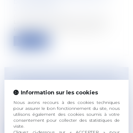
DE LA PÉRIODE
Droit du travail - Salariés
/
Droit de la
protection sociale
La portabilité des garanties collectives
permet à un ancien salarié privé d’e...
Lire la suite
CPF : L'EMPLOYEUR PEUT DÉSORMAIS
ENCADRER SA DOTATION
Information sur les cookies
VOLONTAIRE
Droit du travail - Salariés
/
Droit de la
Nous avons recours à des cookies techniques
protection sociale
pour assurer le bon fonctionnement du site, nous
utilisons également des cookies soumis à votre
Le CPF est crédité de 500 € par an pour
consentement pour collecter des statistiques de
les salariés à temps plein et ceux ay...
visite.
Cliquez ci-dessous sur « ACCEPTER » pour