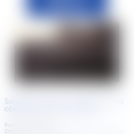
Salariée enceinte : quelles sont les
obligations de l’employeur ?
Publié le :
16/04/2025
Droit du travail - Salariés
/
Droit de la protection