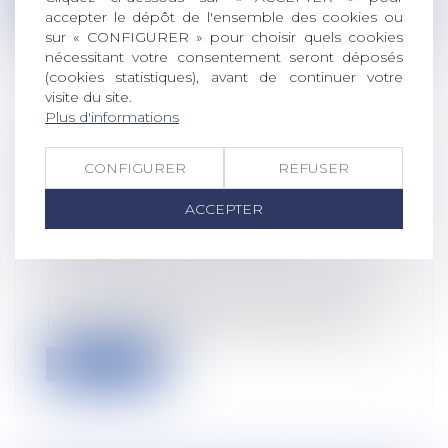
Lire la suite
accepter le dépôt de l'ensemble des cookies ou
sur « CONFIGURER » pour choisir quels cookies
nécessitant votre consentement seront déposés
(cookies statistiques), avant de continuer votre
visite du site.
Plus d'informations
LA MISE À DISPOSITION D'UN
VÉHICULE DE FONCTION N'EXONÈRE
CONFIGURER
REFUSER
PAS L'EMPLOYEUR DU VERSEMENT DE
L'INDEMNITÉ D'OCCUPATION DU
ACCEPTER
DOMICILE
Droit du travail - Salariés
/
Droit de la
protection sociale
La mise à disposition d'un véhicule de
fonction n'exonère pas l'employeur du...
Lire la suite