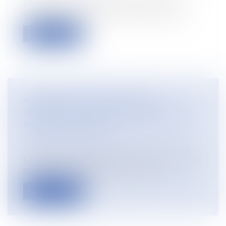
Le plafond de revenus d'activité pris en
compte pour le calcul des indemnités...
Lire la suite
ATTENTION AUX HEURES DE
DÉLÉGATION PRISES PENDANT UN
ARRÊT DE TRAVAIL !
Droit du travail - Salariés
/
Droit de la
protection sociale
Le versement des indemnités journalières
de sécurité sociale (IJSS) est subor...
Lire la suite