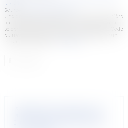
sociale
Source :
www.helloworkplace.fr
Une grossesse est toujours un moment charnière
dans la vie d’une femme. Pour que cette période
se déroule dans les meilleures conditions, le Code
du travail impose à l’employeur de respecter un
ensemble de règles...
Lire la suite
PORTABILITÉ DES GARANTIES : LES
PRESTATIONS ACQUISES DOIVENT
ÊTRE VERSÉES MÊME APRÈS LA FIN