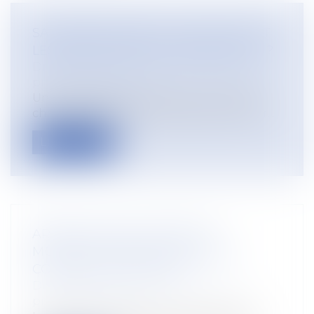
SALARIÉE ENCEINTE : QUELLES SONT
LES OBLIGATIONS DE L’EMPLOYEUR ?
Droit du travail - Salariés
/
Droit de la
protection sociale
Une grossesse est toujours un moment
charnière dans la vie d’une femme. Pour...
Lire la suite
ARRÊT MALADIE : BAISSE DU
MONTANT MAXIMAL DES IJSS À
COMPTER DU 1ER AVRIL
Droit du travail - Salariés
/
Droit de la
protection sociale